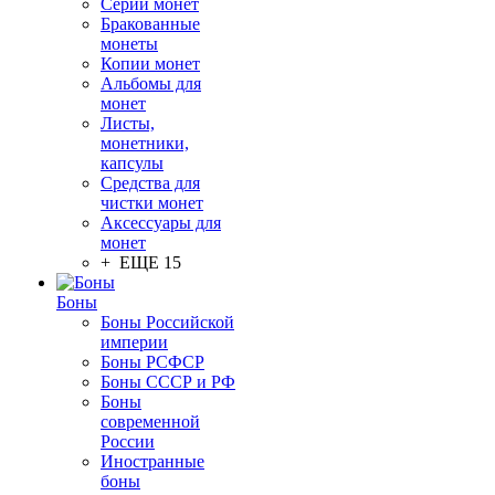
Серии монет
Бракованные
монеты
Копии монет
Альбомы для
монет
Листы,
монетники,
капсулы
Средства для
чистки монет
Аксессуары для
монет
+ ЕЩЕ 15
Боны
Боны Российской
империи
Боны РСФСР
Боны СССР и РФ
Боны
современной
России
Иностранные
боны