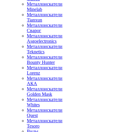
Металлоискатели
Minelab
Металлоискатели
Tianxun
Металлоискатели
Сварог
Металлоискатели
Asgoelectronics
Металлоискатели
Teknetics
Металлоискатели
Bounty Hunter
Металлоискатели
Lorenz
Металлоискатели
АКА
Металлоискатели
Golden Mask
Металлоискатели
Whites
Металлоискатели
Quest
Металлоискатели
Tesoro
Виды