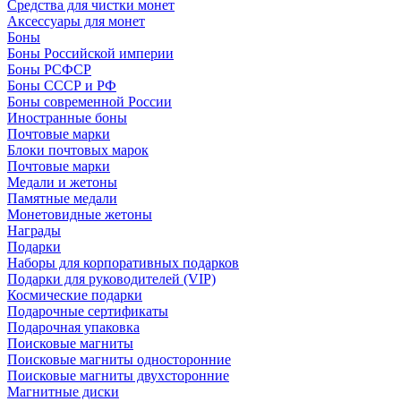
Средства для чистки монет
Аксессуары для монет
Боны
Боны Российской империи
Боны РСФСР
Боны СССР и РФ
Боны современной России
Иностранные боны
Почтовые марки
Блоки почтовых марок
Почтовые марки
Медали и жетоны
Памятные медали
Монетовидные жетоны
Награды
Подарки
Наборы для корпоративных подарков
Подарки для руководителей (VIP)
Космические подарки
Подарочные сертификаты
Подарочная упаковка
Поисковые магниты
Поисковые магниты односторонние
Поисковые магниты двухсторонние
Магнитные диски