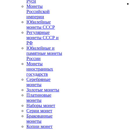
Руси
Монеты
Российской
империи
Юбилейные
монеты СССР
Регулярные
монеты СССР и
РФ
Юбилейные и
памятные монеты
России
Монеты
иностранных
государств
Серебряные
монеты
Золотые монеты
Платиновые
монеты
Наборы монет
Серии монет
Бракованные
монеты
Копии монет