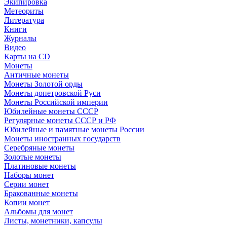
Экипировка
Метеориты
Литература
Книги
Журналы
Видео
Карты на CD
Монеты
Античные монеты
Монеты Золотой орды
Монеты допетровской Руси
Монеты Российской империи
Юбилейные монеты СССР
Регулярные монеты СССР и РФ
Юбилейные и памятные монеты России
Монеты иностранных государств
Серебряные монеты
Золотые монеты
Платиновые монеты
Наборы монет
Серии монет
Бракованные монеты
Копии монет
Альбомы для монет
Листы, монетники, капсулы