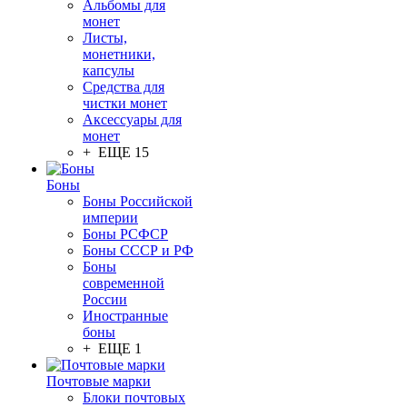
Альбомы для
монет
Листы,
монетники,
капсулы
Средства для
чистки монет
Аксессуары для
монет
+ ЕЩЕ 15
Боны
Боны Российской
империи
Боны РСФСР
Боны СССР и РФ
Боны
современной
России
Иностранные
боны
+ ЕЩЕ 1
Почтовые марки
Блоки почтовых