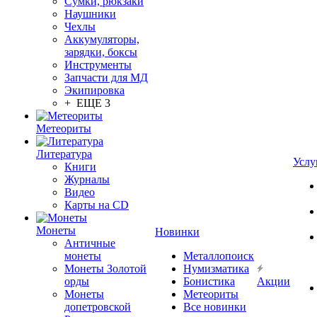
Сумки, рюкзаки
Наушники
Чехлы
Аккумуляторы,
зарядки, боксы
Инструменты
Запчасти для МД
Экипировка
+ ЕЩЕ 3
Метеориты
Литература
Услу
Книги
Журналы
Видео
Карты на CD
Монеты
Новинки
Античные
монеты
Металлопоиск
Монеты Золотой
Нумизматика
орды
Бонистика
Акции
Монеты
Метеориты
допетровской
Все новинки