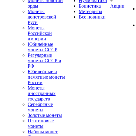
Монеты Золотой
Нумизматика
орды
Бонистика
Акции
Монеты
Метеориты
допетровской
Все новинки
Руси
Монеты
Российской
империи
Юбилейные
монеты СССР
Регулярные
монеты СССР и
РФ
Юбилейные и
памятные монеты
России
Монеты
иностранных
государств
Серебряные
монеты
Золотые монеты
Платиновые
монеты
Наборы монет