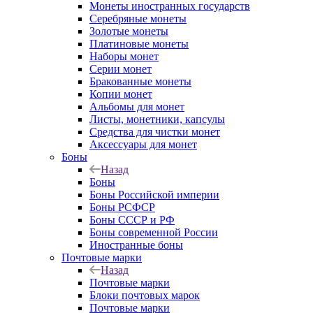
Монеты иностранных государств
Серебряные монеты
Золотые монеты
Платиновые монеты
Наборы монет
Серии монет
Бракованные монеты
Копии монет
Альбомы для монет
Листы, монетники, капсулы
Средства для чистки монет
Аксессуары для монет
Боны
Назад
Боны
Боны Российской империи
Боны РСФСР
Боны СССР и РФ
Боны современной России
Иностранные боны
Почтовые марки
Назад
Почтовые марки
Блоки почтовых марок
Почтовые марки