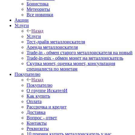
Бонистика
Метеориты
Все новинки
Акции
Услуги
Назад
Услуги
Тест-драйв металлоискателя
Аренда металлоискателя
Trade-in - обмен старого металлоискателя на новый
Trade-in-mix - обмен монет на металлоискатель
Скупка монет, оценка монет, консультация
специалиста по монетам
Покупателю
Назад
Покупателю
О группе ИскателИ
Как купить
Оплата
Рассрочка и кредит
Доставка
Вопрос - ответ
Контакты
Реквизиты
10 причин купить металлоискатель у нас