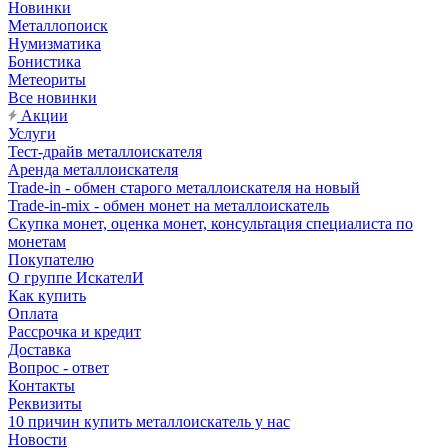
Новинки
Металлопоиск
Нумизматика
Бонистика
Метеориты
Все новинки
Акции
Услуги
Тест-драйв металлоискателя
Аренда металлоискателя
Trade-in - обмен старого металлоискателя на новый
Trade-in-mix - обмен монет на металлоискатель
Скупка монет, оценка монет, консультация специалиста по
монетам
Покупателю
О группе ИскателИ
Как купить
Оплата
Рассрочка и кредит
Доставка
Вопрос - ответ
Контакты
Реквизиты
10 причин купить металлоискатель у нас
Новости