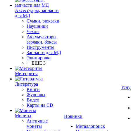
Аксессуары, запчасти
для МД
Сумки, рюкзаки
Наушники
Чехлы
Аккумуляторы,
зарядки, боксы
Инструменты
Запчасти для МД
Экипировка
+ ЕЩЕ 3
Метеориты
Литература
Услу
Книги
Журналы
Видео
Карты на CD
Монеты
Новинки
Античные
монеты
Металлопоиск