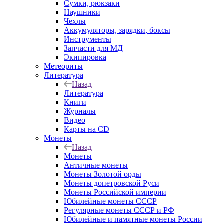
Сумки, рюкзаки
Наушники
Чехлы
Аккумуляторы, зарядки, боксы
Инструменты
Запчасти для МД
Экипировка
Метеориты
Литература
Назад
Литература
Книги
Журналы
Видео
Карты на CD
Монеты
Назад
Монеты
Античные монеты
Монеты Золотой орды
Монеты допетровской Руси
Монеты Российской империи
Юбилейные монеты СССР
Регулярные монеты СССР и РФ
Юбилейные и памятные монеты России