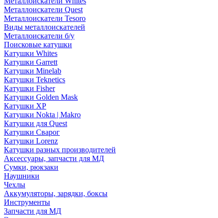
Металлоискатели Whites
Металлоискатели Quest
Металлоискатели Tesoro
Виды металлоискателей
Металлоискатели б/у
Поисковые катушки
Катушки Whites
Катушки Garrett
Катушки Minelab
Катушки Teknetics
Катушки Fisher
Катушки Golden Mask
Катушки XP
Катушки Nokta | Makro
Катушки для Quest
Катушки Сварог
Катушки Lorenz
Катушки разных производителей
Аксессуары, запчасти для МД
Сумки, рюкзаки
Наушники
Чехлы
Аккумуляторы, зарядки, боксы
Инструменты
Запчасти для МД