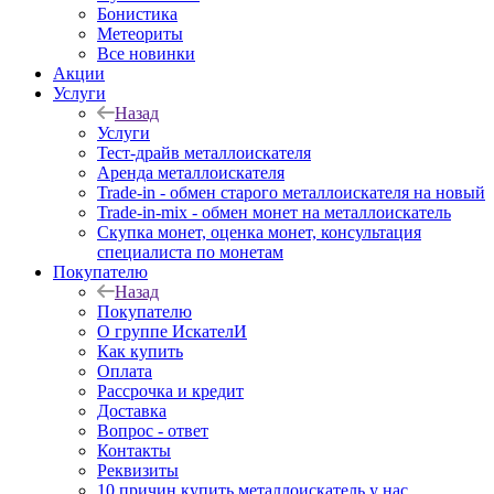
Бонистика
Метеориты
Все новинки
Акции
Услуги
Назад
Услуги
Тест-драйв металлоискателя
Аренда металлоискателя
Trade-in - обмен старого металлоискателя на новый
Trade-in-mix - обмен монет на металлоискатель
Скупка монет, оценка монет, консультация
специалиста по монетам
Покупателю
Назад
Покупателю
О группе ИскателИ
Как купить
Оплата
Рассрочка и кредит
Доставка
Вопрос - ответ
Контакты
Реквизиты
10 причин купить металлоискатель у нас