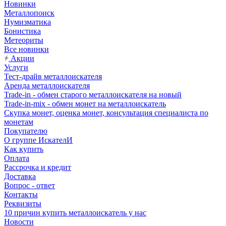
Новинки
Металлопоиск
Нумизматика
Бонистика
Метеориты
Все новинки
Акции
Услуги
Тест-драйв металлоискателя
Аренда металлоискателя
Trade-in - обмен старого металлоискателя на новый
Trade-in-mix - обмен монет на металлоискатель
Скупка монет, оценка монет, консультация специалиста по
монетам
Покупателю
О группе ИскателИ
Как купить
Оплата
Рассрочка и кредит
Доставка
Вопрос - ответ
Контакты
Реквизиты
10 причин купить металлоискатель у нас
Новости