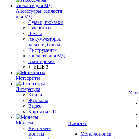
Аксессуары, запчасти
для МД
Сумки, рюкзаки
Наушники
Чехлы
Аккумуляторы,
зарядки, боксы
Инструменты
Запчасти для МД
Экипировка
+ ЕЩЕ 3
Метеориты
Литература
Услу
Книги
Журналы
Видео
Карты на CD
Монеты
Новинки
Античные
монеты
Металлопоиск