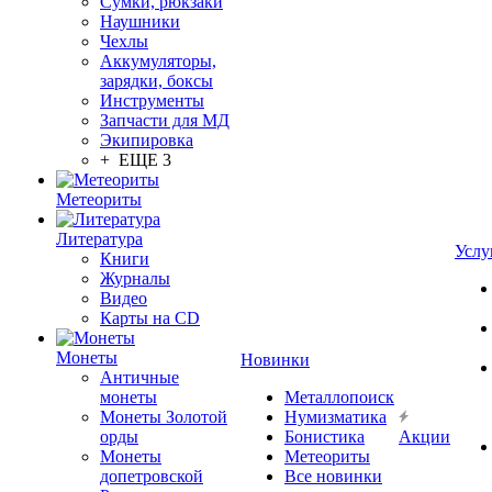
Сумки, рюкзаки
Наушники
Чехлы
Аккумуляторы,
зарядки, боксы
Инструменты
Запчасти для МД
Экипировка
+ ЕЩЕ 3
Метеориты
Литература
Услу
Книги
Журналы
Видео
Карты на CD
Монеты
Новинки
Античные
монеты
Металлопоиск
Монеты Золотой
Нумизматика
орды
Бонистика
Акции
Монеты
Метеориты
допетровской
Все новинки