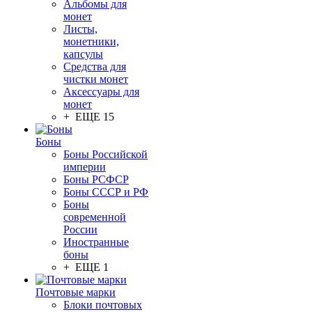
Альбомы для
монет
Листы,
монетники,
капсулы
Средства для
чистки монет
Аксессуары для
монет
+ ЕЩЕ 15
Боны
Боны Российской
империи
Боны РСФСР
Боны СССР и РФ
Боны
современной
России
Иностранные
боны
+ ЕЩЕ 1
Почтовые марки
Блоки почтовых