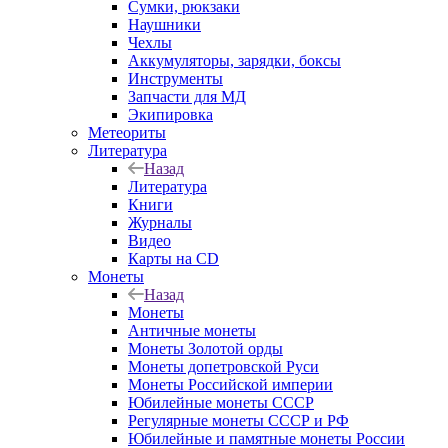
Сумки, рюкзаки
Наушники
Чехлы
Аккумуляторы, зарядки, боксы
Инструменты
Запчасти для МД
Экипировка
Метеориты
Литература
Назад
Литература
Книги
Журналы
Видео
Карты на CD
Монеты
Назад
Монеты
Античные монеты
Монеты Золотой орды
Монеты допетровской Руси
Монеты Российской империи
Юбилейные монеты СССР
Регулярные монеты СССР и РФ
Юбилейные и памятные монеты России