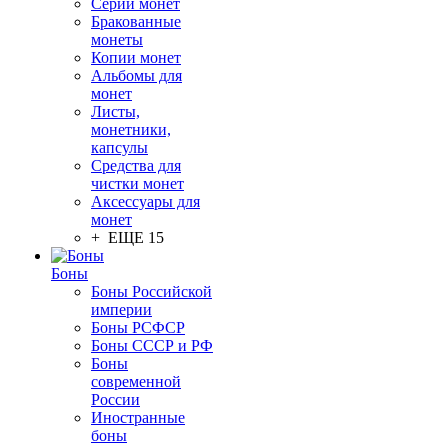
Серии монет
Бракованные
монеты
Копии монет
Альбомы для
монет
Листы,
монетники,
капсулы
Средства для
чистки монет
Аксессуары для
монет
+ ЕЩЕ 15
Боны
Боны Российской
империи
Боны РСФСР
Боны СССР и РФ
Боны
современной
России
Иностранные
боны