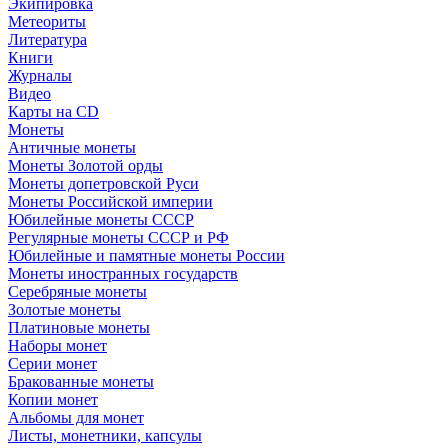
Экипировка
Метеориты
Литература
Книги
Журналы
Видео
Карты на CD
Монеты
Античные монеты
Монеты Золотой орды
Монеты допетровской Руси
Монеты Российской империи
Юбилейные монеты СССР
Регулярные монеты СССР и РФ
Юбилейные и памятные монеты России
Монеты иностранных государств
Серебряные монеты
Золотые монеты
Платиновые монеты
Наборы монет
Серии монет
Бракованные монеты
Копии монет
Альбомы для монет
Листы, монетники, капсулы