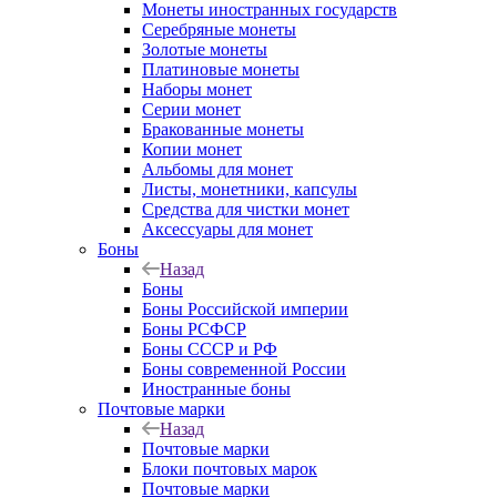
Монеты иностранных государств
Серебряные монеты
Золотые монеты
Платиновые монеты
Наборы монет
Серии монет
Бракованные монеты
Копии монет
Альбомы для монет
Листы, монетники, капсулы
Средства для чистки монет
Аксессуары для монет
Боны
Назад
Боны
Боны Российской империи
Боны РСФСР
Боны СССР и РФ
Боны современной России
Иностранные боны
Почтовые марки
Назад
Почтовые марки
Блоки почтовых марок
Почтовые марки