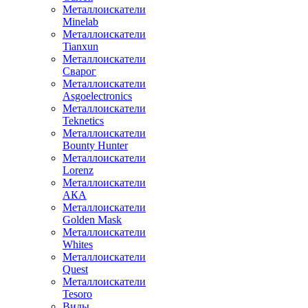
Металлоискатели
Minelab
Металлоискатели
Tianxun
Металлоискатели
Сварог
Металлоискатели
Asgoelectronics
Металлоискатели
Teknetics
Металлоискатели
Bounty Hunter
Металлоискатели
Lorenz
Металлоискатели
АКА
Металлоискатели
Golden Mask
Металлоискатели
Whites
Металлоискатели
Quest
Металлоискатели
Tesoro
Виды