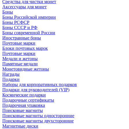
Средства для чистки монет
Аксессуары для монет
Боны
Боны Российской империи
Боны РСФСР
Боны СССР и РФ
Боны современной России
Иностранные боны
Почтовые марки
Блоки почтовых марок
Почтовые марки
Медали и жетоны
Памятные медали
Монетовидные жетоны
Награды
Подарки
Наборы для корпоративных подарков
Подарки для руководителей (VIP)
Космические подарки
Подарочные сертификаты
Подарочная упаковка
Поисковые магниты
Поисковые магниты односторонние
Поисковые магниты двухсторонние
Магнитные диски