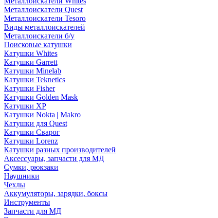
Металлоискатели Whites
Металлоискатели Quest
Металлоискатели Tesoro
Виды металлоискателей
Металлоискатели б/у
Поисковые катушки
Катушки Whites
Катушки Garrett
Катушки Minelab
Катушки Teknetics
Катушки Fisher
Катушки Golden Mask
Катушки XP
Катушки Nokta | Makro
Катушки для Quest
Катушки Сварог
Катушки Lorenz
Катушки разных производителей
Аксессуары, запчасти для МД
Сумки, рюкзаки
Наушники
Чехлы
Аккумуляторы, зарядки, боксы
Инструменты
Запчасти для МД