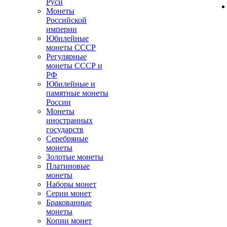
Руси
Монеты
Российской
империи
Юбилейные
монеты СССР
Регулярные
монеты СССР и
РФ
Юбилейные и
памятные монеты
России
Монеты
иностранных
государств
Серебряные
монеты
Золотые монеты
Платиновые
монеты
Наборы монет
Серии монет
Бракованные
монеты
Копии монет