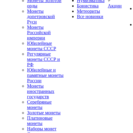
Монеты Золотой
Нумизматика
орды
Бонистика
Акции
Монеты
Метеориты
допетровской
Все новинки
Руси
Монеты
Российской
империи
Юбилейные
монеты СССР
Регулярные
монеты СССР и
РФ
Юбилейные и
памятные монеты
России
Монеты
иностранных
государств
Серебряные
монеты
Золотые монеты
Платиновые
монеты
Наборы монет