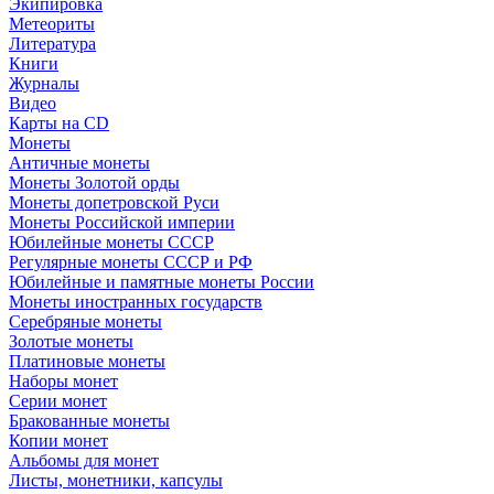
Экипировка
Метеориты
Литература
Книги
Журналы
Видео
Карты на CD
Монеты
Античные монеты
Монеты Золотой орды
Монеты допетровской Руси
Монеты Российской империи
Юбилейные монеты СССР
Регулярные монеты СССР и РФ
Юбилейные и памятные монеты России
Монеты иностранных государств
Серебряные монеты
Золотые монеты
Платиновые монеты
Наборы монет
Серии монет
Бракованные монеты
Копии монет
Альбомы для монет
Листы, монетники, капсулы