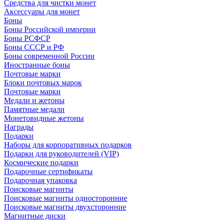
Средства для чистки монет
Аксессуары для монет
Боны
Боны Российской империи
Боны РСФСР
Боны СССР и РФ
Боны современной России
Иностранные боны
Почтовые марки
Блоки почтовых марок
Почтовые марки
Медали и жетоны
Памятные медали
Монетовидные жетоны
Награды
Подарки
Наборы для корпоративных подарков
Подарки для руководителей (VIP)
Космические подарки
Подарочные сертификаты
Подарочная упаковка
Поисковые магниты
Поисковые магниты односторонние
Поисковые магниты двухсторонние
Магнитные диски