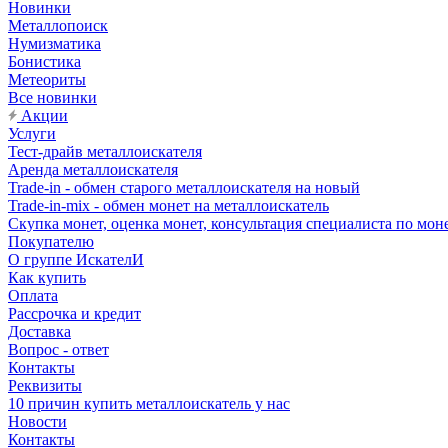
Новинки
Металлопоиск
Нумизматика
Бонистика
Метеориты
Все новинки
Акции
Услуги
Тест-драйв металлоискателя
Аренда металлоискателя
Trade-in - обмен старого металлоискателя на новый
Trade-in-mix - обмен монет на металлоискатель
Скупка монет, оценка монет, консультация специалиста по мон
Покупателю
О группе ИскателИ
Как купить
Оплата
Рассрочка и кредит
Доставка
Вопрос - ответ
Контакты
Реквизиты
10 причин купить металлоискатель у нас
Новости
Контакты