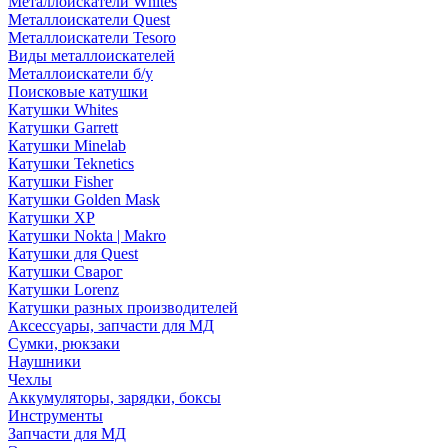
Металлоискатели Whites
Металлоискатели Quest
Металлоискатели Tesoro
Виды металлоискателей
Металлоискатели б/у
Поисковые катушки
Катушки Whites
Катушки Garrett
Катушки Minelab
Катушки Teknetics
Катушки Fisher
Катушки Golden Mask
Катушки XP
Катушки Nokta | Makro
Катушки для Quest
Катушки Сварог
Катушки Lorenz
Катушки разных производителей
Аксессуары, запчасти для МД
Сумки, рюкзаки
Наушники
Чехлы
Аккумуляторы, зарядки, боксы
Инструменты
Запчасти для МД