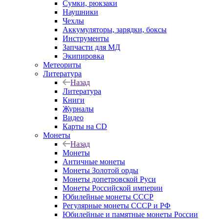
Сумки, рюкзаки
Наушники
Чехлы
Аккумуляторы, зарядки, боксы
Инструменты
Запчасти для МД
Экипировка
Метеориты
Литература
Назад
Литература
Книги
Журналы
Видео
Карты на CD
Монеты
Назад
Монеты
Античные монеты
Монеты Золотой орды
Монеты допетровской Руси
Монеты Российской империи
Юбилейные монеты СССР
Регулярные монеты СССР и РФ
Юбилейные и памятные монеты России