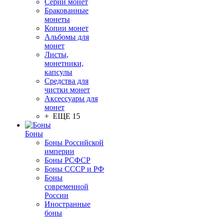
Серии монет
Бракованные
монеты
Копии монет
Альбомы для
монет
Листы,
монетники,
капсулы
Средства для
чистки монет
Аксессуары для
монет
+ ЕЩЕ 15
Боны
Боны Российской
империи
Боны РСФСР
Боны СССР и РФ
Боны
современной
России
Иностранные
боны