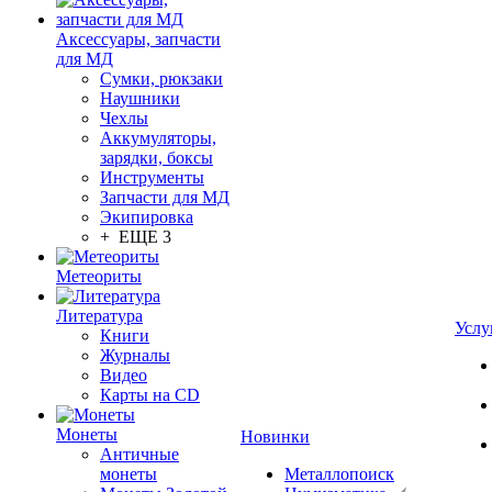
Аксессуары, запчасти
для МД
Сумки, рюкзаки
Наушники
Чехлы
Аккумуляторы,
зарядки, боксы
Инструменты
Запчасти для МД
Экипировка
+ ЕЩЕ 3
Метеориты
Литература
Услу
Книги
Журналы
Видео
Карты на CD
Монеты
Новинки
Античные
монеты
Металлопоиск