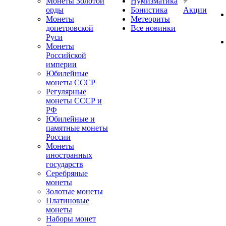
Монеты Золотой
Нумизматика
орды
Бонистика
Акции
Монеты
Метеориты
допетровской
Все новинки
Руси
Монеты
Российской
империи
Юбилейные
монеты СССР
Регулярные
монеты СССР и
РФ
Юбилейные и
памятные монеты
России
Монеты
иностранных
государств
Серебряные
монеты
Золотые монеты
Платиновые
монеты
Наборы монет