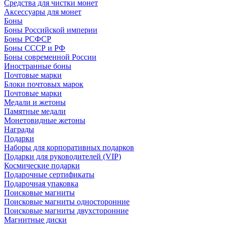
Средства для чистки монет
Аксессуары для монет
Боны
Боны Российской империи
Боны РСФСР
Боны СССР и РФ
Боны современной России
Иностранные боны
Почтовые марки
Блоки почтовых марок
Почтовые марки
Медали и жетоны
Памятные медали
Монетовидные жетоны
Награды
Подарки
Наборы для корпоративных подарков
Подарки для руководителей (VIP)
Космические подарки
Подарочные сертификаты
Подарочная упаковка
Поисковые магниты
Поисковые магниты односторонние
Поисковые магниты двухсторонние
Магнитные диски