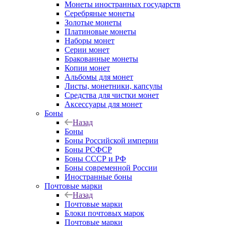
Монеты иностранных государств
Серебряные монеты
Золотые монеты
Платиновые монеты
Наборы монет
Серии монет
Бракованные монеты
Копии монет
Альбомы для монет
Листы, монетники, капсулы
Средства для чистки монет
Аксессуары для монет
Боны
Назад
Боны
Боны Российской империи
Боны РСФСР
Боны СССР и РФ
Боны современной России
Иностранные боны
Почтовые марки
Назад
Почтовые марки
Блоки почтовых марок
Почтовые марки