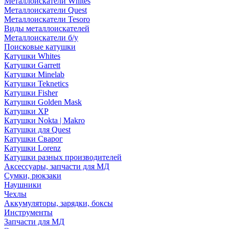
Металлоискатели Whites
Металлоискатели Quest
Металлоискатели Tesoro
Виды металлоискателей
Металлоискатели б/у
Поисковые катушки
Катушки Whites
Катушки Garrett
Катушки Minelab
Катушки Teknetics
Катушки Fisher
Катушки Golden Mask
Катушки XP
Катушки Nokta | Makro
Катушки для Quest
Катушки Сварог
Катушки Lorenz
Катушки разных производителей
Аксессуары, запчасти для МД
Сумки, рюкзаки
Наушники
Чехлы
Аккумуляторы, зарядки, боксы
Инструменты
Запчасти для МД