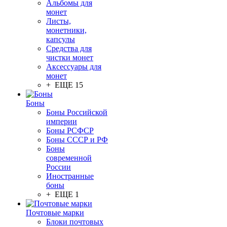
Альбомы для
монет
Листы,
монетники,
капсулы
Средства для
чистки монет
Аксессуары для
монет
+ ЕЩЕ 15
Боны
Боны Российской
империи
Боны РСФСР
Боны СССР и РФ
Боны
современной
России
Иностранные
боны
+ ЕЩЕ 1
Почтовые марки
Блоки почтовых