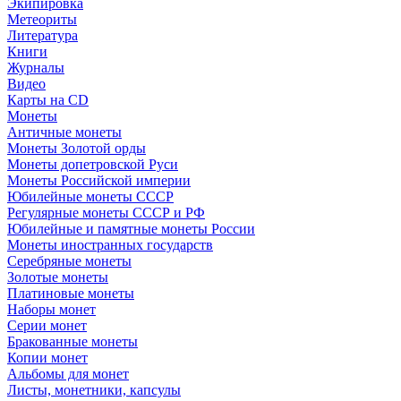
Экипировка
Метеориты
Литература
Книги
Журналы
Видео
Карты на CD
Монеты
Античные монеты
Монеты Золотой орды
Монеты допетровской Руси
Монеты Российской империи
Юбилейные монеты СССР
Регулярные монеты СССР и РФ
Юбилейные и памятные монеты России
Монеты иностранных государств
Серебряные монеты
Золотые монеты
Платиновые монеты
Наборы монет
Серии монет
Бракованные монеты
Копии монет
Альбомы для монет
Листы, монетники, капсулы