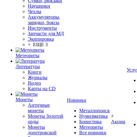
Сумки, рюкзаки
Наушники
Чехлы
Аккумуляторы,
зарядки, боксы
Инструменты
Запчасти для МД
Экипировка
+ ЕЩЕ 3
Метеориты
Литература
Услу
Книги
Журналы
Видео
Карты на CD
Монеты
Новинки
Античные
монеты
Металлопоиск
Монеты Золотой
Нумизматика
орды
Бонистика
Акции
Монеты
Метеориты
допетровской
Все новинки