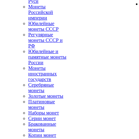
Руси
Монеты
Российской
империи
Юбилейные
монеты СССР
Регулярные
монеты СССР и
РФ
Юбилейные и
памятные монеты
России
Монеты
иностранных
государств
Серебряные
монеты
Золотые монеты
Платиновые
монеты
Наборы монет
Серии монет
Бракованные
монеты
Копии монет