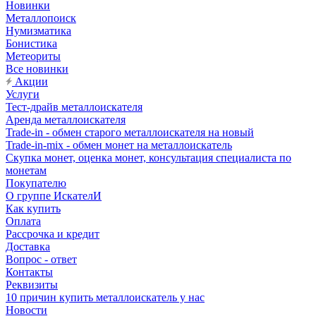
Новинки
Металлопоиск
Нумизматика
Бонистика
Метеориты
Все новинки
Акции
Услуги
Тест-драйв металлоискателя
Аренда металлоискателя
Trade-in - обмен старого металлоискателя на новый
Trade-in-mix - обмен монет на металлоискатель
Скупка монет, оценка монет, консультация специалиста по
монетам
Покупателю
О группе ИскателИ
Как купить
Оплата
Рассрочка и кредит
Доставка
Вопрос - ответ
Контакты
Реквизиты
10 причин купить металлоискатель у нас
Новости