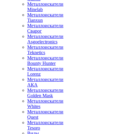
Металлоискатели
Minelab
Металлоискатели
Tianxun
Металлоискатели
Сварог
Металлоискатели
Asgoelectronics
Металлоискатели
Teknetics
Металлоискатели
Bounty Hunter
Металлоискатели
Lorenz
Металлоискатели
АКА
Металлоискатели
Golden Mask
Металлоискатели
Whites
Металлоискатели
Quest
Металлоискатели
Tesoro
Виды