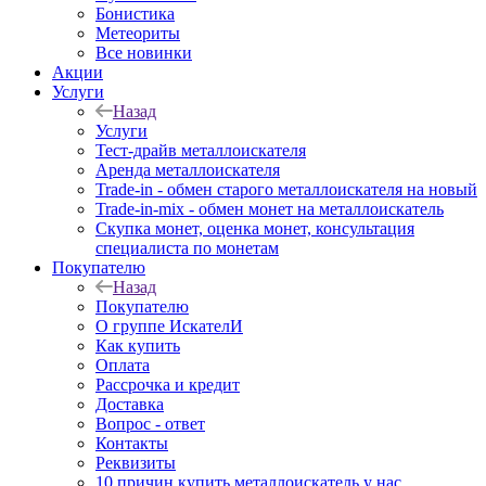
Бонистика
Метеориты
Все новинки
Акции
Услуги
Назад
Услуги
Тест-драйв металлоискателя
Аренда металлоискателя
Trade-in - обмен старого металлоискателя на новый
Trade-in-mix - обмен монет на металлоискатель
Скупка монет, оценка монет, консультация
специалиста по монетам
Покупателю
Назад
Покупателю
О группе ИскателИ
Как купить
Оплата
Рассрочка и кредит
Доставка
Вопрос - ответ
Контакты
Реквизиты
10 причин купить металлоискатель у нас