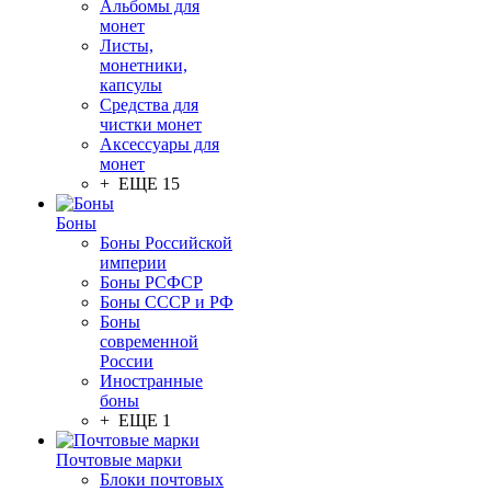
Альбомы для
монет
Листы,
монетники,
капсулы
Средства для
чистки монет
Аксессуары для
монет
+ ЕЩЕ 15
Боны
Боны Российской
империи
Боны РСФСР
Боны СССР и РФ
Боны
современной
России
Иностранные
боны
+ ЕЩЕ 1
Почтовые марки
Блоки почтовых