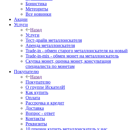
Бонистика
Метеориты
Все новинки
Акции
Услуги
Назад
Услуги
Тест-драйв металлоискателя
Аренда металлоискателя
Trade-in - обмен старого металлоискателя на новый
Trade-in-mix - обмен монет на металлоискатель
Скупка монет, оценка монет, консультация
специалиста по монетам
Покупателю
Назад
Покупателю
О группе ИскателИ
Как купить
Оплата
Рассрочка и кредит
Доставка
Вопрос - ответ
Контакты
Реквизиты
10 причин купить металлоискатель у нас