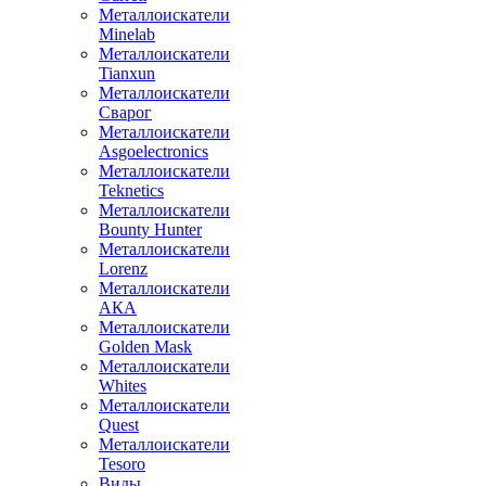
Металлоискатели
Minelab
Металлоискатели
Tianxun
Металлоискатели
Сварог
Металлоискатели
Asgoelectronics
Металлоискатели
Teknetics
Металлоискатели
Bounty Hunter
Металлоискатели
Lorenz
Металлоискатели
АКА
Металлоискатели
Golden Mask
Металлоискатели
Whites
Металлоискатели
Quest
Металлоискатели
Tesoro
Виды