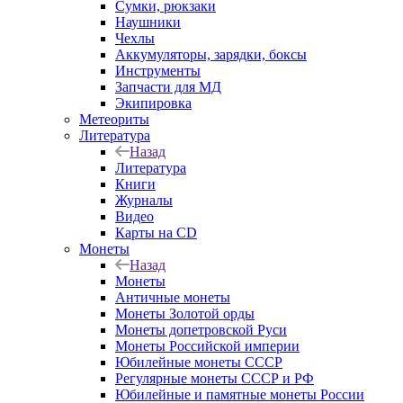
Сумки, рюкзаки
Наушники
Чехлы
Аккумуляторы, зарядки, боксы
Инструменты
Запчасти для МД
Экипировка
Метеориты
Литература
Назад
Литература
Книги
Журналы
Видео
Карты на CD
Монеты
Назад
Монеты
Античные монеты
Монеты Золотой орды
Монеты допетровской Руси
Монеты Российской империи
Юбилейные монеты СССР
Регулярные монеты СССР и РФ
Юбилейные и памятные монеты России