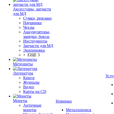
Аксессуары, запчасти
для МД
Сумки, рюкзаки
Наушники
Чехлы
Аккумуляторы,
зарядки, боксы
Инструменты
Запчасти для МД
Экипировка
+ ЕЩЕ 3
Метеориты
Литература
Услу
Книги
Журналы
Видео
Карты на CD
Монеты
Новинки
Античные
монеты
Металлопоиск