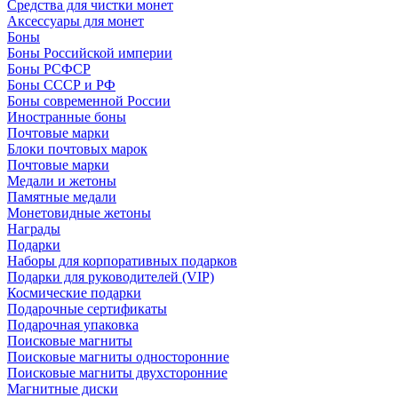
Средства для чистки монет
Аксессуары для монет
Боны
Боны Российской империи
Боны РСФСР
Боны СССР и РФ
Боны современной России
Иностранные боны
Почтовые марки
Блоки почтовых марок
Почтовые марки
Медали и жетоны
Памятные медали
Монетовидные жетоны
Награды
Подарки
Наборы для корпоративных подарков
Подарки для руководителей (VIP)
Космические подарки
Подарочные сертификаты
Подарочная упаковка
Поисковые магниты
Поисковые магниты односторонние
Поисковые магниты двухсторонние
Магнитные диски