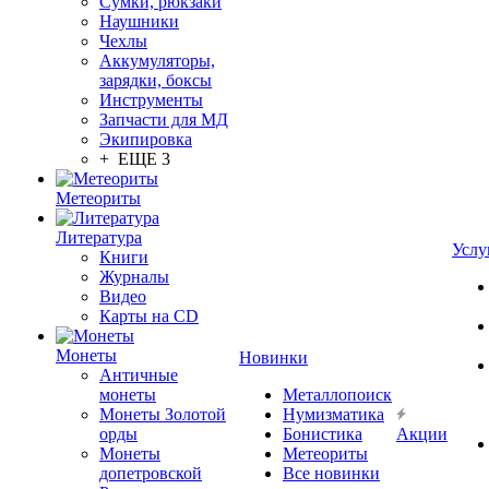
Сумки, рюкзаки
Наушники
Чехлы
Аккумуляторы,
зарядки, боксы
Инструменты
Запчасти для МД
Экипировка
+ ЕЩЕ 3
Метеориты
Литература
Услу
Книги
Журналы
Видео
Карты на CD
Монеты
Новинки
Античные
монеты
Металлопоиск
Монеты Золотой
Нумизматика
орды
Бонистика
Акции
Монеты
Метеориты
допетровской
Все новинки