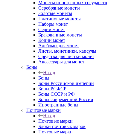
Монеты иностранных государств
Серебряные монеты
Золотые монеты
Платиновые монеты
Наборы монет
Серии монет
Бракованные монеты
Копии монет
Альбомы для монет
Листы, монетники, капсулы
Средства для чистки монет
Аксессуары для монет
Боны
Назад
Боны
Боны Российской империи
Боны РСФСР
Боны СССР и РФ
Боны современной России
Иностранные боны
Почтовые марки
Назад
Почтовые марки
Блоки почтовых марок
Почтовые марки