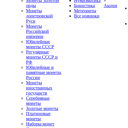
Монеты Золотой
Нумизматика
орды
Бонистика
Акции
Монеты
Метеориты
допетровской
Все новинки
Руси
Монеты
Российской
империи
Юбилейные
монеты СССР
Регулярные
монеты СССР и
РФ
Юбилейные и
памятные монеты
России
Монеты
иностранных
государств
Серебряные
монеты
Золотые монеты
Платиновые
монеты
Наборы монет