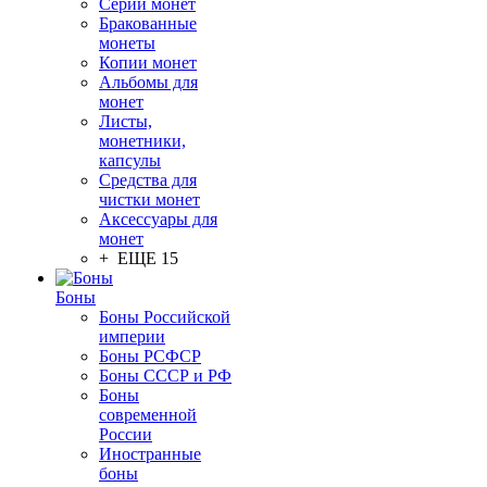
Серии монет
Бракованные
монеты
Копии монет
Альбомы для
монет
Листы,
монетники,
капсулы
Средства для
чистки монет
Аксессуары для
монет
+ ЕЩЕ 15
Боны
Боны Российской
империи
Боны РСФСР
Боны СССР и РФ
Боны
современной
России
Иностранные
боны