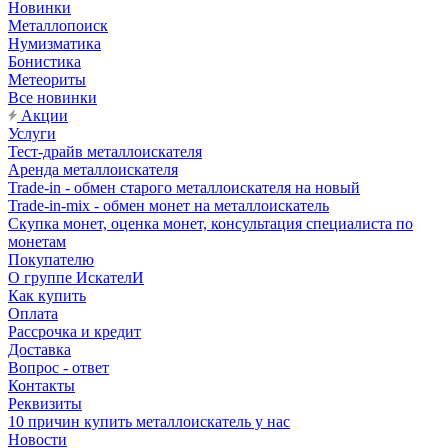
Новинки
Металлопоиск
Нумизматика
Бонистика
Метеориты
Все новинки
Акции
Услуги
Тест-драйв металлоискателя
Аренда металлоискателя
Trade-in - обмен старого металлоискателя на новый
Trade-in-mix - обмен монет на металлоискатель
Скупка монет, оценка монет, консультация специалиста по
монетам
Покупателю
О группе ИскателИ
Как купить
Оплата
Рассрочка и кредит
Доставка
Вопрос - ответ
Контакты
Реквизиты
10 причин купить металлоискатель у нас
Новости