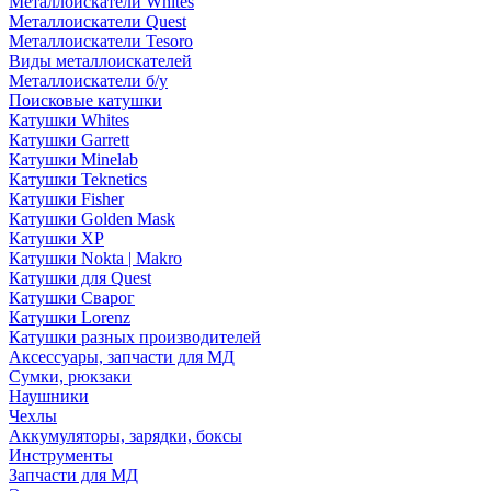
Металлоискатели Whites
Металлоискатели Quest
Металлоискатели Tesoro
Виды металлоискателей
Металлоискатели б/у
Поисковые катушки
Катушки Whites
Катушки Garrett
Катушки Minelab
Катушки Teknetics
Катушки Fisher
Катушки Golden Mask
Катушки XP
Катушки Nokta | Makro
Катушки для Quest
Катушки Сварог
Катушки Lorenz
Катушки разных производителей
Аксессуары, запчасти для МД
Сумки, рюкзаки
Наушники
Чехлы
Аккумуляторы, зарядки, боксы
Инструменты
Запчасти для МД