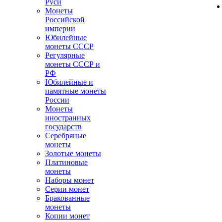
Руси
Монеты
Российской
империи
Юбилейные
монеты СССР
Регулярные
монеты СССР и
РФ
Юбилейные и
памятные монеты
России
Монеты
иностранных
государств
Серебряные
монеты
Золотые монеты
Платиновые
монеты
Наборы монет
Серии монет
Бракованные
монеты
Копии монет