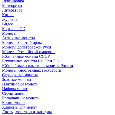
Экипировка
Метеориты
Литература
Книги
Журналы
Видео
Карты на CD
Монеты
Античные монеты
Монеты Золотой орды
Монеты допетровской Руси
Монеты Российской империи
Юбилейные монеты СССР
Регулярные монеты СССР и РФ
Юбилейные и памятные монеты России
Монеты иностранных государств
Серебряные монеты
Золотые монеты
Платиновые монеты
Наборы монет
Серии монет
Бракованные монеты
Копии монет
Альбомы для монет
Листы, монетники, капсулы