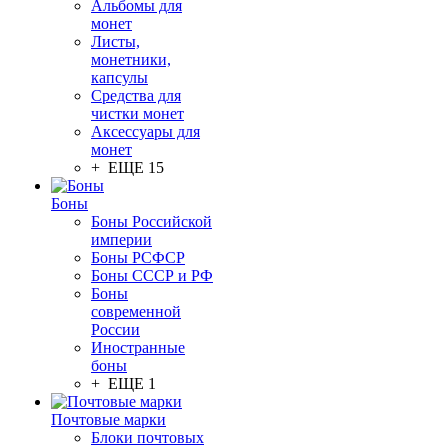
Альбомы для
монет
Листы,
монетники,
капсулы
Средства для
чистки монет
Аксессуары для
монет
+ ЕЩЕ 15
Боны
Боны Российской
империи
Боны РСФСР
Боны СССР и РФ
Боны
современной
России
Иностранные
боны
+ ЕЩЕ 1
Почтовые марки
Блоки почтовых