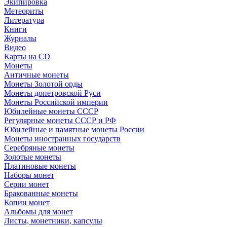
Экипировка
Метеориты
Литература
Книги
Журналы
Видео
Карты на CD
Монеты
Античные монеты
Монеты Золотой орды
Монеты допетровской Руси
Монеты Российской империи
Юбилейные монеты СССР
Регулярные монеты СССР и РФ
Юбилейные и памятные монеты России
Монеты иностранных государств
Серебряные монеты
Золотые монеты
Платиновые монеты
Наборы монет
Серии монет
Бракованные монеты
Копии монет
Альбомы для монет
Листы, монетники, капсулы