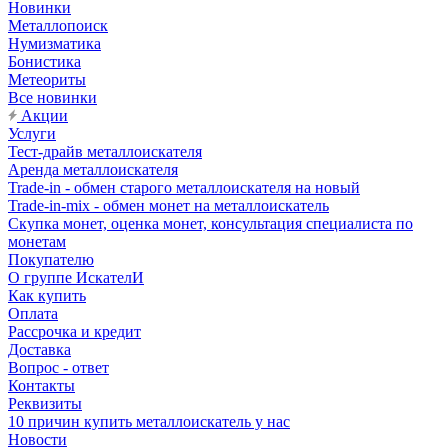
Новинки
Металлопоиск
Нумизматика
Бонистика
Метеориты
Все новинки
Акции
Услуги
Тест-драйв металлоискателя
Аренда металлоискателя
Trade-in - обмен старого металлоискателя на новый
Trade-in-mix - обмен монет на металлоискатель
Скупка монет, оценка монет, консультация специалиста по
монетам
Покупателю
О группе ИскателИ
Как купить
Оплата
Рассрочка и кредит
Доставка
Вопрос - ответ
Контакты
Реквизиты
10 причин купить металлоискатель у нас
Новости