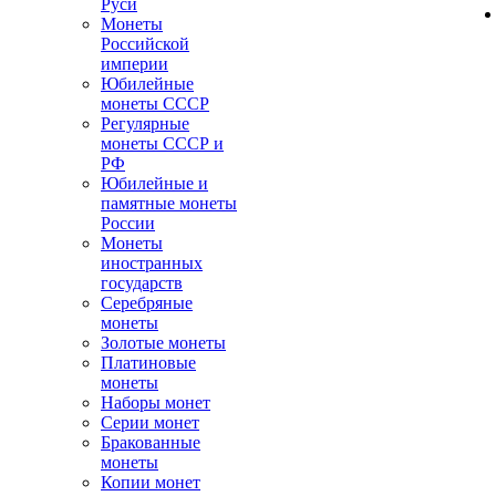
Руси
Монеты
Российской
империи
Юбилейные
монеты СССР
Регулярные
монеты СССР и
РФ
Юбилейные и
памятные монеты
России
Монеты
иностранных
государств
Серебряные
монеты
Золотые монеты
Платиновые
монеты
Наборы монет
Серии монет
Бракованные
монеты
Копии монет