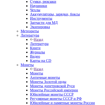
Сумки, рюкзаки
Наушники
Чехлы
Аккумуляторы, зарядки, боксы
Инструменты
Запчасти для МД
Экипировка
Метеориты
Литература
Назад
Литература
Книги
Журналы
Видео
Карты на CD
Монеты
Назад
Монеты
Античные монеты
Монеты Золотой орды
Монеты допетровской Руси
Монеты Российской империи
Юбилейные монеты СССР
Регулярные монеты СССР и РФ
Юбилейные и памятные монеты России