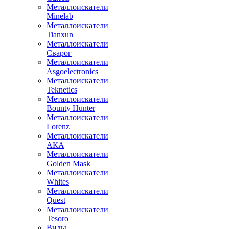
Металлоискатели
Minelab
Металлоискатели
Tianxun
Металлоискатели
Сварог
Металлоискатели
Asgoelectronics
Металлоискатели
Teknetics
Металлоискатели
Bounty Hunter
Металлоискатели
Lorenz
Металлоискатели
АКА
Металлоискатели
Golden Mask
Металлоискатели
Whites
Металлоискатели
Quest
Металлоискатели
Tesoro
Виды