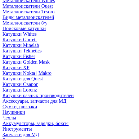
Металлоискатели Whites
Металлоискатели Quest
Металлоискатели Tesoro
Виды металлоискателей
Металлоискатели б/у
Поисковые катушки
Катушки Whites
Катушки Garrett
Катушки Minelab
Катушки Teknetics
Катушки Fisher
Катушки Golden Mask
Катушки XP
Катушки Nokta | Makro
Катушки для Quest
Катушки Сварог
Катушки Lorenz
Катушки разных производителей
Аксессуары, запчасти для МД
Сумки, рюкзаки
Наушники
Чехлы
Аккумуляторы, зарядки, боксы
Инструменты
Запчасти для МД