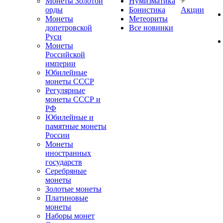
Монеты Золотой
Нумизматика
орды
Бонистика
Акции
Монеты
Метеориты
допетровской
Все новинки
Руси
Монеты
Российской
империи
Юбилейные
монеты СССР
Регулярные
монеты СССР и
РФ
Юбилейные и
памятные монеты
России
Монеты
иностранных
государств
Серебряные
монеты
Золотые монеты
Платиновые
монеты
Наборы монет