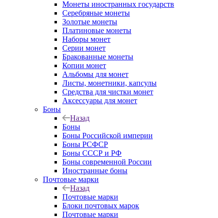
Монеты иностранных государств
Серебряные монеты
Золотые монеты
Платиновые монеты
Наборы монет
Серии монет
Бракованные монеты
Копии монет
Альбомы для монет
Листы, монетники, капсулы
Средства для чистки монет
Аксессуары для монет
Боны
Назад
Боны
Боны Российской империи
Боны РСФСР
Боны СССР и РФ
Боны современной России
Иностранные боны
Почтовые марки
Назад
Почтовые марки
Блоки почтовых марок
Почтовые марки