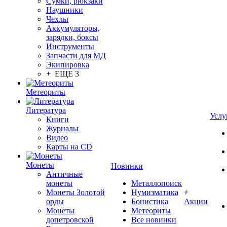
Сумки, рюкзаки
Наушники
Чехлы
Аккумуляторы,
зарядки, боксы
Инструменты
Запчасти для МД
Экипировка
+ ЕЩЕ 3
Метеориты
Литература
Услу
Книги
Журналы
Видео
Карты на CD
Монеты
Новинки
Античные
монеты
Металлопоиск
Монеты Золотой
Нумизматика
орды
Бонистика
Акции
Монеты
Метеориты
допетровской
Все новинки