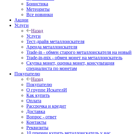
Бонистика
Метеориты
Все новинки
Акции
Услуги
Назад
Услуги
Тест-драйв металлоискателя
Аренда металлоискателя
Trade-in - обмен старого металлоискателя на новый
Trade-in-mix - обмен монет на металлоискатель
Скупка монет, оценка монет, консультация
специалиста по монетам
Покупателю
Назад
Покупателю
О группе ИскателИ
Как купить
Оплата
Рассрочка и кредит
Доставка
Вопрос - ответ
Контакты
Реквизиты
10 причин купить металлоискатель у нас