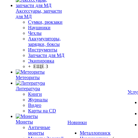
Аксессуары, запчасти
для МД
Сумки, рюкзаки
Наушники
Чехлы
Аккумуляторы,
зарядки, боксы
Инструменты
Запчасти для МД
Экипировка
+ ЕЩЕ 3
Метеориты
Литература
Услу
Книги
Журналы
Видео
Карты на CD
Монеты
Новинки
Античные
монеты
Металлопоиск