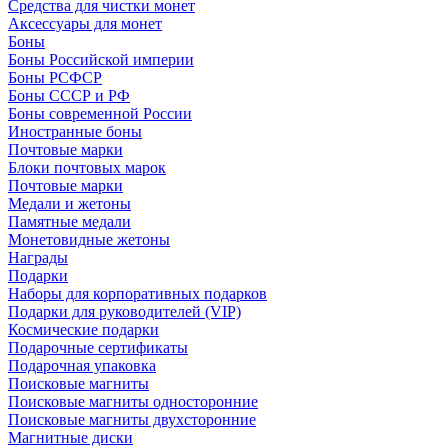
Средства для чистки монет
Аксессуары для монет
Боны
Боны Российской империи
Боны РСФСР
Боны СССР и РФ
Боны современной России
Иностранные боны
Почтовые марки
Блоки почтовых марок
Почтовые марки
Медали и жетоны
Памятные медали
Монетовидные жетоны
Награды
Подарки
Наборы для корпоративных подарков
Подарки для руководителей (VIP)
Космические подарки
Подарочные сертификаты
Подарочная упаковка
Поисковые магниты
Поисковые магниты односторонние
Поисковые магниты двухсторонние
Магнитные диски