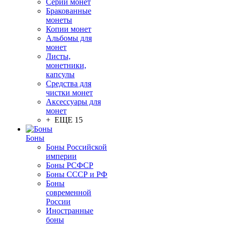
Серии монет
Бракованные
монеты
Копии монет
Альбомы для
монет
Листы,
монетники,
капсулы
Средства для
чистки монет
Аксессуары для
монет
+ ЕЩЕ 15
Боны
Боны Российской
империи
Боны РСФСР
Боны СССР и РФ
Боны
современной
России
Иностранные
боны