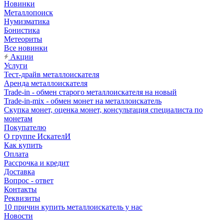
Новинки
Металлопоиск
Нумизматика
Бонистика
Метеориты
Все новинки
Акции
Услуги
Тест-драйв металлоискателя
Аренда металлоискателя
Trade-in - обмен старого металлоискателя на новый
Trade-in-mix - обмен монет на металлоискатель
Скупка монет, оценка монет, консультация специалиста по
монетам
Покупателю
О группе ИскателИ
Как купить
Оплата
Рассрочка и кредит
Доставка
Вопрос - ответ
Контакты
Реквизиты
10 причин купить металлоискатель у нас
Новости