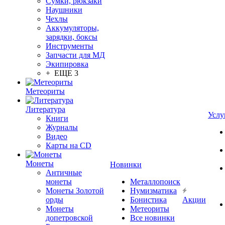
Сумки, рюкзаки
Наушники
Чехлы
Аккумуляторы,
зарядки, боксы
Инструменты
Запчасти для МД
Экипировка
+ ЕЩЕ 3
Метеориты
Литература
Услу
Книги
Журналы
Видео
Карты на CD
Монеты
Новинки
Античные
монеты
Металлопоиск
Монеты Золотой
Нумизматика
орды
Бонистика
Акции
Монеты
Метеориты
допетровской
Все новинки