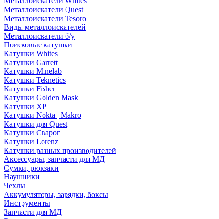
Металлоискатели Whites
Металлоискатели Quest
Металлоискатели Tesoro
Виды металлоискателей
Металлоискатели б/у
Поисковые катушки
Катушки Whites
Катушки Garrett
Катушки Minelab
Катушки Teknetics
Катушки Fisher
Катушки Golden Mask
Катушки XP
Катушки Nokta | Makro
Катушки для Quest
Катушки Сварог
Катушки Lorenz
Катушки разных производителей
Аксессуары, запчасти для МД
Сумки, рюкзаки
Наушники
Чехлы
Аккумуляторы, зарядки, боксы
Инструменты
Запчасти для МД