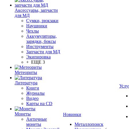
Аксессуары, запчасти
для МД
Сумки, рюкзаки
Наушники
Чехлы
Аккумуляторы,
зарядки, боксы
Инструменты
Запчасти для МД
Экипировка
+ ЕЩЕ 3
Метеориты
Литература
Услу
Книги
Журналы
Видео
Карты на CD
Монеты
Новинки
Античные
монеты
Металлопоиск