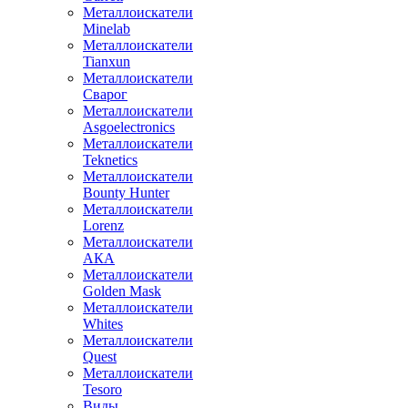
Металлоискатели
Minelab
Металлоискатели
Tianxun
Металлоискатели
Сварог
Металлоискатели
Asgoelectronics
Металлоискатели
Teknetics
Металлоискатели
Bounty Hunter
Металлоискатели
Lorenz
Металлоискатели
АКА
Металлоискатели
Golden Mask
Металлоискатели
Whites
Металлоискатели
Quest
Металлоискатели
Tesoro
Виды