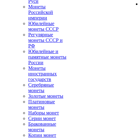
Руси
Монеты
Российской
империи
Юбилейные
монеты СССР
Регулярные
монеты СССР и
РФ
Юбилейные и
памятные монеты
России
Монеты
иностранных
государств
Серебряные
монеты
Золотые монеты
Платиновые
монеты
Наборы монет
Серии монет
Бракованные
монеты
Копии монет