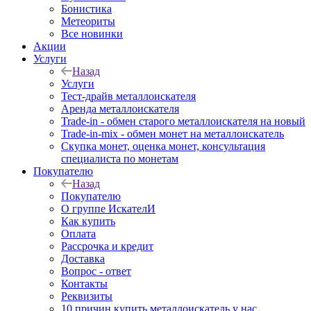
Бонистика
Метеориты
Все новинки
Акции
Услуги
Назад
Услуги
Тест-драйв металлоискателя
Аренда металлоискателя
Trade-in - обмен старого металлоискателя на новый
Trade-in-mix - обмен монет на металлоискатель
Скупка монет, оценка монет, консультация
специалиста по монетам
Покупателю
Назад
Покупателю
О группе ИскателИ
Как купить
Оплата
Рассрочка и кредит
Доставка
Вопрос - ответ
Контакты
Реквизиты
10 причин купить металлоискатель у нас