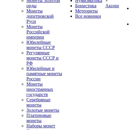
Монеты Золотой
Нумизматика
орды
Бонистика
Акции
Монеты
Метеориты
допетровской
Все новинки
Руси
Монеты
Российской
империи
Юбилейные
монеты СССР
Регулярные
монеты СССР и
РФ
Юбилейные и
памятные монеты
России
Монеты
иностранных
государств
Серебряные
монеты
Золотые монеты
Платиновые
монеты
Наборы монет