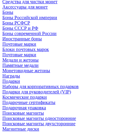
Средства для чистки монет
Аксессуары для монет
Боны
Боны Российской империи
Боны РСФСР
Боны СССР и РФ
Боны современной России
Иностранные боны
Почтовые марки
Блоки почтовых марок
Почтовые марки
Медали и жетоны
Памятные медали
Монетовидные жетоны
Награды
Подарки
Наборы для корпоративных подарков
Подарки для руководителей (VIP)
Космические подарки
Подарочные сертификаты
Подарочная упаковка
Поисковые магниты
Поисковые магниты односторонние
Поисковые магниты двухсторонние
Магнитные диски