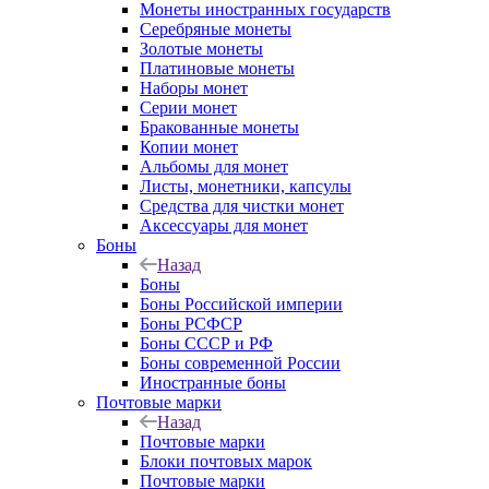
Монеты иностранных государств
Серебряные монеты
Золотые монеты
Платиновые монеты
Наборы монет
Серии монет
Бракованные монеты
Копии монет
Альбомы для монет
Листы, монетники, капсулы
Средства для чистки монет
Аксессуары для монет
Боны
Назад
Боны
Боны Российской империи
Боны РСФСР
Боны СССР и РФ
Боны современной России
Иностранные боны
Почтовые марки
Назад
Почтовые марки
Блоки почтовых марок
Почтовые марки