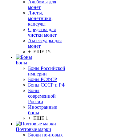
Альбомы для
монет
Листы,
монетники,
капсулы
Средства для
чистки монет
Аксессуары для
монет
+ ЕЩЕ 15
Боны
Боны Российской
империи
Боны РСФСР
Боны СССР и РФ
Боны
современной
России
Иностранные
боны
+ ЕЩЕ 1
Почтовые марки
Блоки почтовых