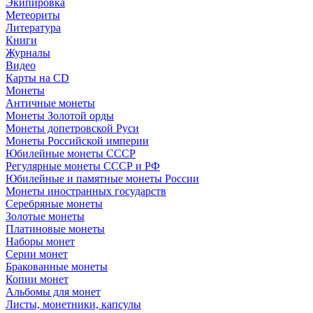
Экипировка
Метеориты
Литература
Книги
Журналы
Видео
Карты на CD
Монеты
Античные монеты
Монеты Золотой орды
Монеты допетровской Руси
Монеты Российской империи
Юбилейные монеты СССР
Регулярные монеты СССР и РФ
Юбилейные и памятные монеты России
Монеты иностранных государств
Серебряные монеты
Золотые монеты
Платиновые монеты
Наборы монет
Серии монет
Бракованные монеты
Копии монет
Альбомы для монет
Листы, монетники, капсулы