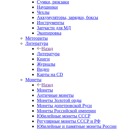
Сумки, рюкзаки
Наушники
Чехлы
Аккумуляторы, зарядки, боксы
Инструменты
Запчасти для МД
Экипировка
Метеориты
Литература
Назад
Литература
Книги
Журналы
Видео
Карты на CD
Монеты
Назад
Монеты
Античные монеты
Монеты Золотой орды
Монеты допетровской Руси
Монеты Российской империи
Юбилейные монеты СССР
Регулярные монеты СССР и РФ
Юбилейные и памятные монеты России