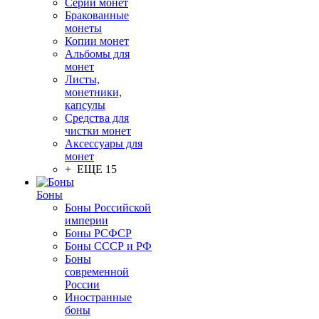
Серии монет
Бракованные
монеты
Копии монет
Альбомы для
монет
Листы,
монетники,
капсулы
Средства для
чистки монет
Аксессуары для
монет
+ ЕЩЕ 15
Боны
Боны Российской
империи
Боны РСФСР
Боны СССР и РФ
Боны
современной
России
Иностранные
боны