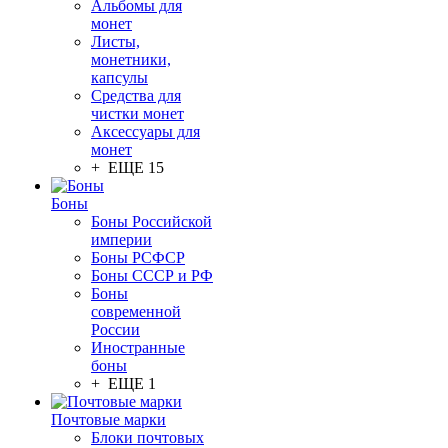
Альбомы для
монет
Листы,
монетники,
капсулы
Средства для
чистки монет
Аксессуары для
монет
+ ЕЩЕ 15
Боны
Боны Российской
империи
Боны РСФСР
Боны СССР и РФ
Боны
современной
России
Иностранные
боны
+ ЕЩЕ 1
Почтовые марки
Блоки почтовых