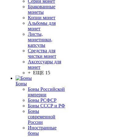
Серии монет
Бракованные
монеты
Копии монет
Альбомы для
монет
Листы,
монетники,
капсулы
Средства для
чистки монет
Аксессуары для
монет
+ ЕЩЕ 15
Боны
Боны Российской
империи
Боны РСФСР
Боны СССР и РФ
Боны
современной
России
Иностранные
боны