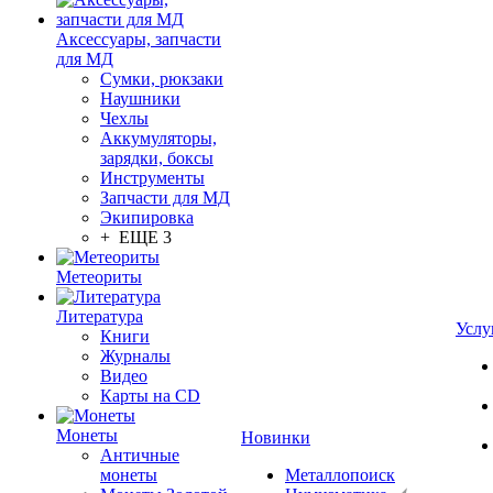
Аксессуары, запчасти
для МД
Сумки, рюкзаки
Наушники
Чехлы
Аккумуляторы,
зарядки, боксы
Инструменты
Запчасти для МД
Экипировка
+ ЕЩЕ 3
Метеориты
Литература
Услу
Книги
Журналы
Видео
Карты на CD
Монеты
Новинки
Античные
монеты
Металлопоиск