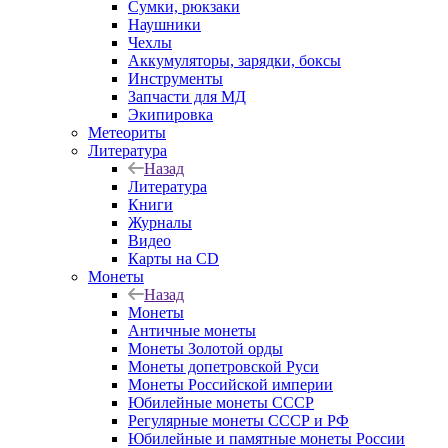
Сумки, рюкзаки
Наушники
Чехлы
Аккумуляторы, зарядки, боксы
Инструменты
Запчасти для МД
Экипировка
Метеориты
Литература
Назад
Литература
Книги
Журналы
Видео
Карты на CD
Монеты
Назад
Монеты
Античные монеты
Монеты Золотой орды
Монеты допетровской Руси
Монеты Российской империи
Юбилейные монеты СССР
Регулярные монеты СССР и РФ
Юбилейные и памятные монеты России