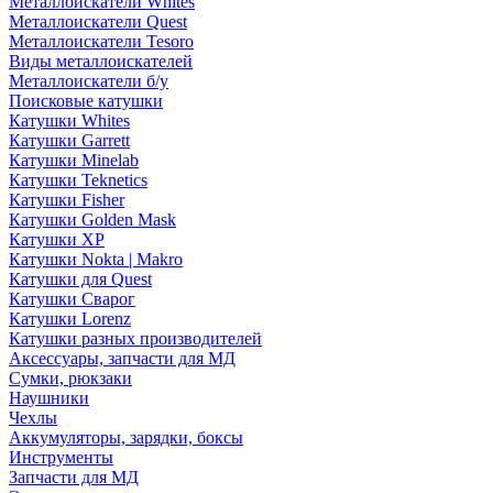
Металлоискатели Whites
Металлоискатели Quest
Металлоискатели Tesoro
Виды металлоискателей
Металлоискатели б/у
Поисковые катушки
Катушки Whites
Катушки Garrett
Катушки Minelab
Катушки Teknetics
Катушки Fisher
Катушки Golden Mask
Катушки XP
Катушки Nokta | Makro
Катушки для Quest
Катушки Сварог
Катушки Lorenz
Катушки разных производителей
Аксессуары, запчасти для МД
Сумки, рюкзаки
Наушники
Чехлы
Аккумуляторы, зарядки, боксы
Инструменты
Запчасти для МД