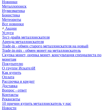
Новинки
Металлопоиск
Нумизматика
Бонистика
Метеориты
Все новинки
Акции
Услуги
Тест-драйв металлоискателя
Аренда металлоискателя
Trade-in - обмен старого металлоискателя на новый
Trade-in-mix - обмен монет на металлоискатель
Скупка монет, оценка монет, консультация специалиста по
монетам
Покупателю
О группе ИскателИ
Как купить
Оплата
Рассрочка и кредит
Доставка
Вопрос - ответ
Контакты
Реквизиты
10 причин купить металлоискатель у нас
Новости