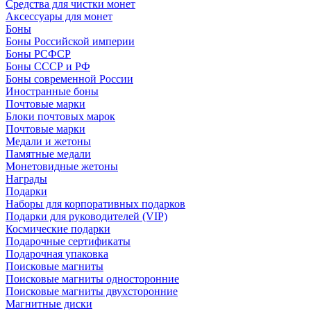
Средства для чистки монет
Аксессуары для монет
Боны
Боны Российской империи
Боны РСФСР
Боны СССР и РФ
Боны современной России
Иностранные боны
Почтовые марки
Блоки почтовых марок
Почтовые марки
Медали и жетоны
Памятные медали
Монетовидные жетоны
Награды
Подарки
Наборы для корпоративных подарков
Подарки для руководителей (VIP)
Космические подарки
Подарочные сертификаты
Подарочная упаковка
Поисковые магниты
Поисковые магниты односторонние
Поисковые магниты двухсторонние
Магнитные диски