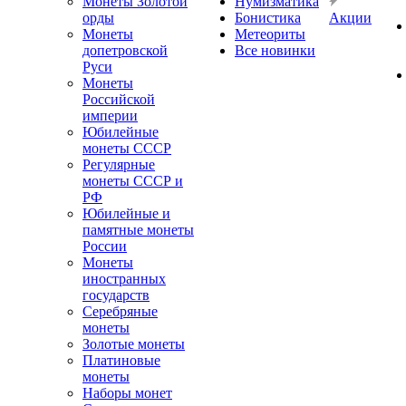
Монеты Золотой
Нумизматика
орды
Бонистика
Акции
Монеты
Метеориты
допетровской
Все новинки
Руси
Монеты
Российской
империи
Юбилейные
монеты СССР
Регулярные
монеты СССР и
РФ
Юбилейные и
памятные монеты
России
Монеты
иностранных
государств
Серебряные
монеты
Золотые монеты
Платиновые
монеты
Наборы монет