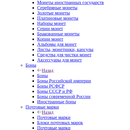
Монеты иностранных государств
Серебряные монеты
Золотые монеты
Платиновые монеты
Наборы монет
Серии монет
Бракованные монеты
Копии монет
Альбомы для монет
Листы, монетники, капсулы
Средства для чистки монет
Аксессуары для монет
Боны
Назад
Боны
Боны Российской империи
Боны РСФСР
Боны СССР и РФ
Боны современной России
Иностранные боны
Почтовые марки
Назад
Почтовые марки
Блоки почтовых марок
Почтовые марки