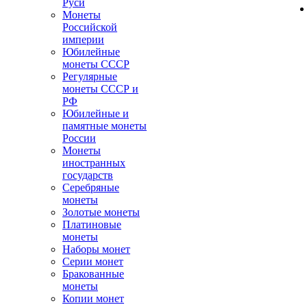
Руси
Монеты
Российской
империи
Юбилейные
монеты СССР
Регулярные
монеты СССР и
РФ
Юбилейные и
памятные монеты
России
Монеты
иностранных
государств
Серебряные
монеты
Золотые монеты
Платиновые
монеты
Наборы монет
Серии монет
Бракованные
монеты
Копии монет