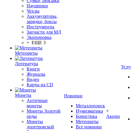
Сумки, рюкзаки
Наушники
Чехлы
Аккумуляторы,
зарядки, боксы
Инструменты
Запчасти для МД
Экипировка
+ ЕЩЕ 3
Метеориты
Литература
Услу
Книги
Журналы
Видео
Карты на CD
Монеты
Новинки
Античные
монеты
Металлопоиск
Монеты Золотой
Нумизматика
орды
Бонистика
Акции
Монеты
Метеориты
допетровской
Все новинки