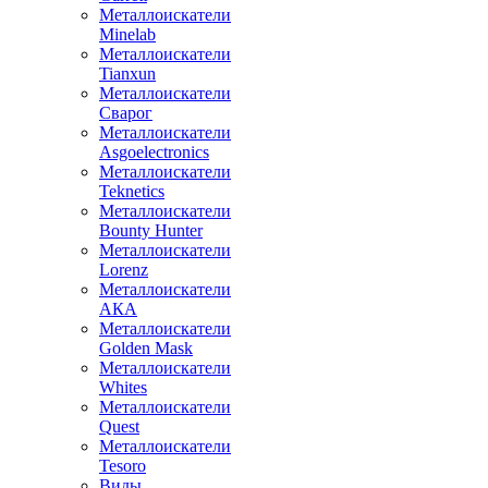
Металлоискатели
Minelab
Металлоискатели
Tianxun
Металлоискатели
Сварог
Металлоискатели
Asgoelectronics
Металлоискатели
Teknetics
Металлоискатели
Bounty Hunter
Металлоискатели
Lorenz
Металлоискатели
АКА
Металлоискатели
Golden Mask
Металлоискатели
Whites
Металлоискатели
Quest
Металлоискатели
Tesoro
Виды