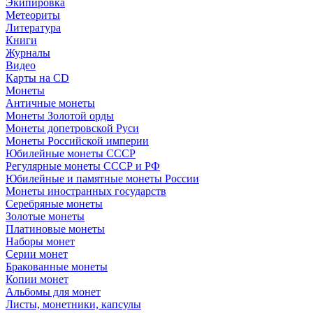
Экипировка
Метеориты
Литература
Книги
Журналы
Видео
Карты на CD
Монеты
Античные монеты
Монеты Золотой орды
Монеты допетровской Руси
Монеты Российской империи
Юбилейные монеты СССР
Регулярные монеты СССР и РФ
Юбилейные и памятные монеты России
Монеты иностранных государств
Серебряные монеты
Золотые монеты
Платиновые монеты
Наборы монет
Серии монет
Бракованные монеты
Копии монет
Альбомы для монет
Листы, монетники, капсулы