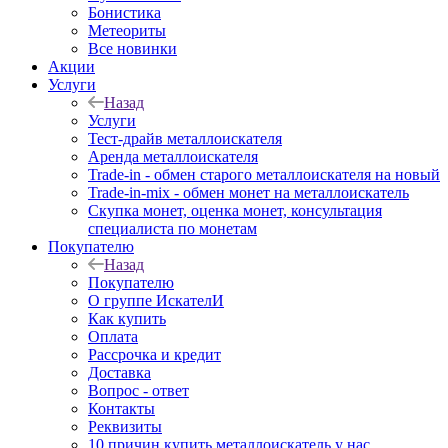
Бонистика
Метеориты
Все новинки
Акции
Услуги
Назад
Услуги
Тест-драйв металлоискателя
Аренда металлоискателя
Trade-in - обмен старого металлоискателя на новый
Trade-in-mix - обмен монет на металлоискатель
Скупка монет, оценка монет, консультация
специалиста по монетам
Покупателю
Назад
Покупателю
О группе ИскателИ
Как купить
Оплата
Рассрочка и кредит
Доставка
Вопрос - ответ
Контакты
Реквизиты
10 причин купить металлоискатель у нас