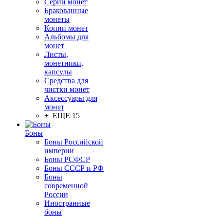
Серии монет
Бракованные
монеты
Копии монет
Альбомы для
монет
Листы,
монетники,
капсулы
Средства для
чистки монет
Аксессуары для
монет
+ ЕЩЕ 15
Боны
Боны Российской
империи
Боны РСФСР
Боны СССР и РФ
Боны
современной
России
Иностранные
боны