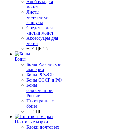
Альбомы для
монет
Листы,
монетники,
капсулы
Средства для
чистки монет
Аксессуары для
монет
+ ЕЩЕ 15
Боны
Боны Российской
империи
Боны РСФСР
Боны СССР и РФ
Боны
современной
России
Иностранные
боны
+ ЕЩЕ 1
Почтовые марки
Блоки почтовых