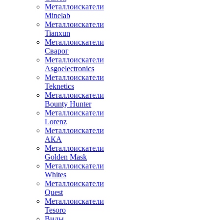
Металлоискатели
Minelab
Металлоискатели
Tianxun
Металлоискатели
Сварог
Металлоискатели
Asgoelectronics
Металлоискатели
Teknetics
Металлоискатели
Bounty Hunter
Металлоискатели
Lorenz
Металлоискатели
АКА
Металлоискатели
Golden Mask
Металлоискатели
Whites
Металлоискатели
Quest
Металлоискатели
Tesoro
Виды