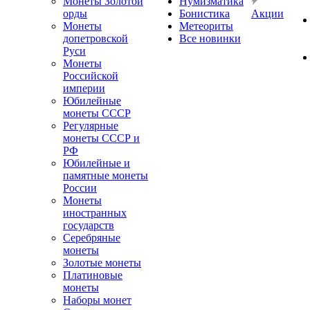
Монеты Золотой
Нумизматика
орды
Бонистика
Акции
Монеты
Метеориты
допетровской
Все новинки
Руси
Монеты
Российской
империи
Юбилейные
монеты СССР
Регулярные
монеты СССР и
РФ
Юбилейные и
памятные монеты
России
Монеты
иностранных
государств
Серебряные
монеты
Золотые монеты
Платиновые
монеты
Наборы монет