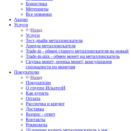
Бонистика
Метеориты
Все новинки
Акции
Услуги
Назад
Услуги
Тест-драйв металлоискателя
Аренда металлоискателя
Trade-in - обмен старого металлоискателя на новый
Trade-in-mix - обмен монет на металлоискатель
Скупка монет, оценка монет, консультация
специалиста по монетам
Покупателю
Назад
Покупателю
О группе ИскателИ
Как купить
Оплата
Рассрочка и кредит
Доставка
Вопрос - ответ
Контакты
Реквизиты
10 причин купить металлоискатель у нас