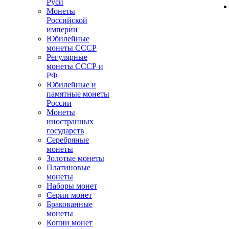
Руси
Монеты
Российской
империи
Юбилейные
монеты СССР
Регулярные
монеты СССР и
РФ
Юбилейные и
памятные монеты
России
Монеты
иностранных
государств
Серебряные
монеты
Золотые монеты
Платиновые
монеты
Наборы монет
Серии монет
Бракованные
монеты
Копии монет