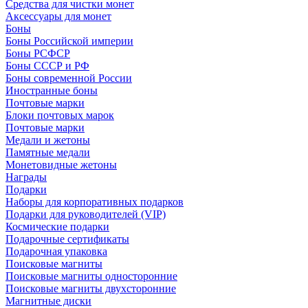
Средства для чистки монет
Аксессуары для монет
Боны
Боны Российской империи
Боны РСФСР
Боны СССР и РФ
Боны современной России
Иностранные боны
Почтовые марки
Блоки почтовых марок
Почтовые марки
Медали и жетоны
Памятные медали
Монетовидные жетоны
Награды
Подарки
Наборы для корпоративных подарков
Подарки для руководителей (VIP)
Космические подарки
Подарочные сертификаты
Подарочная упаковка
Поисковые магниты
Поисковые магниты односторонние
Поисковые магниты двухсторонние
Магнитные диски