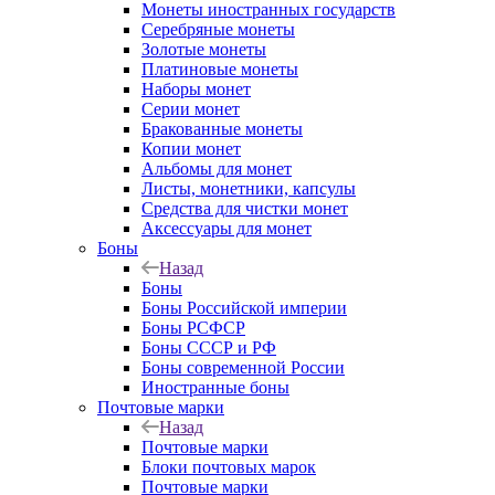
Монеты иностранных государств
Серебряные монеты
Золотые монеты
Платиновые монеты
Наборы монет
Серии монет
Бракованные монеты
Копии монет
Альбомы для монет
Листы, монетники, капсулы
Средства для чистки монет
Аксессуары для монет
Боны
Назад
Боны
Боны Российской империи
Боны РСФСР
Боны СССР и РФ
Боны современной России
Иностранные боны
Почтовые марки
Назад
Почтовые марки
Блоки почтовых марок
Почтовые марки