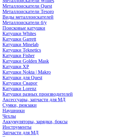
Металлоискатели Whites
Металлоискатели Quest
Металлоискатели Tesoro
Виды металлоискателей
Металлоискатели б/у
Поисковые катушки
Катушки Whites
Катушки Garrett
Катушки Minelab
Катушки Teknetics
Катушки Fisher
Катушки Golden Mask
Катушки XP
Катушки Nokta | Makro
Катушки для Quest
Катушки Сварог
Катушки Lorenz
Катушки разных производителей
Аксессуары, запчасти для МД
Сумки, рюкзаки
Наушники
Чехлы
Аккумуляторы, зарядки, боксы
Инструменты
Запчасти для МД