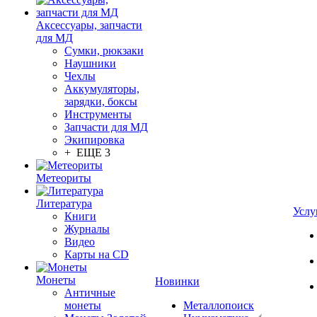
Аксессуары, запчасти
для МД
Сумки, рюкзаки
Наушники
Чехлы
Аккумуляторы,
зарядки, боксы
Инструменты
Запчасти для МД
Экипировка
+ ЕЩЕ 3
Метеориты
Литература
Услу
Книги
Журналы
Видео
Карты на CD
Монеты
Новинки
Античные
монеты
Металлопоиск