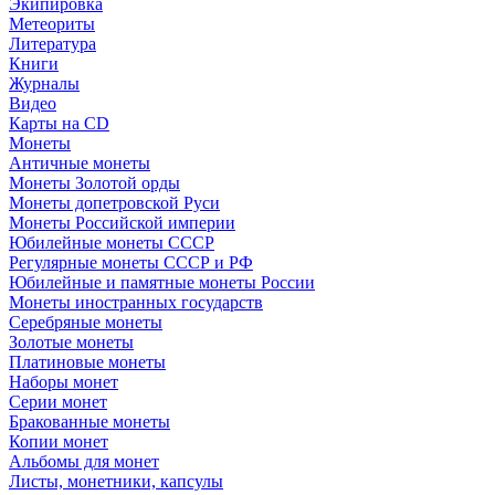
Экипировка
Метеориты
Литература
Книги
Журналы
Видео
Карты на CD
Монеты
Античные монеты
Монеты Золотой орды
Монеты допетровской Руси
Монеты Российской империи
Юбилейные монеты СССР
Регулярные монеты СССР и РФ
Юбилейные и памятные монеты России
Монеты иностранных государств
Серебряные монеты
Золотые монеты
Платиновые монеты
Наборы монет
Серии монет
Бракованные монеты
Копии монет
Альбомы для монет
Листы, монетники, капсулы