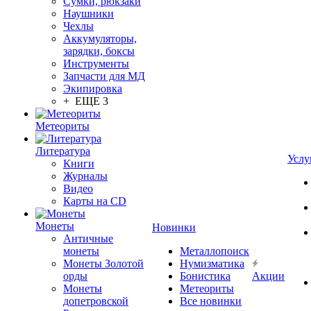
Сумки, рюкзаки
Наушники
Чехлы
Аккумуляторы,
зарядки, боксы
Инструменты
Запчасти для МД
Экипировка
+ ЕЩЕ 3
Метеориты
Литература
Услу
Книги
Журналы
Видео
Карты на CD
Монеты
Новинки
Античные
монеты
Металлопоиск
Монеты Золотой
Нумизматика
орды
Бонистика
Акции
Монеты
Метеориты
допетровской
Все новинки