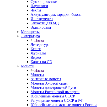
Сумки, рюкзаки
Наушники
Чехлы
Аккумуляторы, зарядки, боксы
Инструменты
Запчасти для МД
Экипировка
Метеориты
Литература
Назад
Литература
Книги
Журналы
Видео
Карты на CD
Монеты
Назад
Монеты
Античные монеты
Монеты Золотой орды
Монеты допетровской Руси
Монеты Российской империи
Юбилейные монеты СССР
Регулярные монеты СССР и РФ
Юбилейные и памятные монеты России