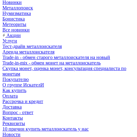
Новинки
Металлопоиск
Нумизматика
Бонистика
Метеориты
Все новинки
Акции
Услуги
Тест-драйв металлоискателя
Аренда металлоискателя
Trade-in - обмен старого металлоискателя на новый
Trade-in-mix - обмен монет на металлоискатель
Скупка монет, оценка монет, консультация специалиста по
монетам
Покупателю
О группе ИскателИ
Как купить
Оплата
Рассрочка и кредит
Доставка
Вопрос - ответ
Контакты
Реквизиты
10 причин купить металлоискатель у нас
Новости