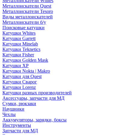
Металлоискатели Whites
Металлоискатели Quest
Металлоискатели Tesoro
Виды металлоискателей
Металлоискатели б/у
Поисковые катушки
Катушки Whites
Катушки Garrett
Катушки Minelab
Катушки Teknetics
Катушки Fisher
Катушки Golden Mask
Катушки XP
Катушки Nokta | Makro
Катушки для Quest
Катушки Сварог
Катушки Lorenz
Катушки разных производителей
Аксессуары, запчасти для МД
Сумки, рюкзаки
Наушники
Чехлы
Аккумуляторы, зарядки, боксы
Инструменты
Запчасти для МД