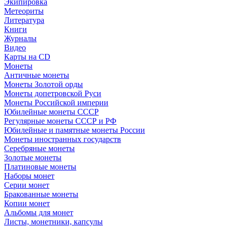
Экипировка
Метеориты
Литература
Книги
Журналы
Видео
Карты на CD
Монеты
Античные монеты
Монеты Золотой орды
Монеты допетровской Руси
Монеты Российской империи
Юбилейные монеты СССР
Регулярные монеты СССР и РФ
Юбилейные и памятные монеты России
Монеты иностранных государств
Серебряные монеты
Золотые монеты
Платиновые монеты
Наборы монет
Серии монет
Бракованные монеты
Копии монет
Альбомы для монет
Листы, монетники, капсулы