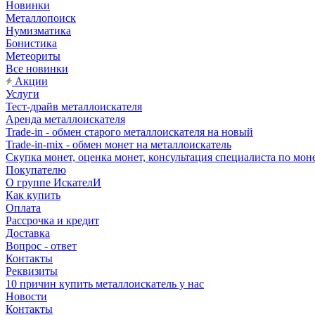
Новинки
Металлопоиск
Нумизматика
Бонистика
Метеориты
Все новинки
Акции
Услуги
Тест-драйв металлоискателя
Аренда металлоискателя
Trade-in - обмен старого металлоискателя на новый
Trade-in-mix - обмен монет на металлоискатель
Скупка монет, оценка монет, консультация специалиста по мон
Покупателю
О группе ИскателИ
Как купить
Оплата
Рассрочка и кредит
Доставка
Вопрос - ответ
Контакты
Реквизиты
10 причин купить металлоискатель у нас
Новости
Контакты