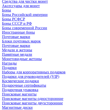
Средства для чистки монет
Аксессуары для монет
Боны
Боны Российской империи
Боны РСФСР
Боны СССР и РФ
Боны современной России
Иностранные боны
Почтовые марки
Блоки почтовых марок
Почтовые марки
Медали и жетоны
Памятные медали
Монетовидные жетоны
Награды
Подарки
Наборы для корпоративных подарков
Подарки для руководителей (VIP)
Космические подарки
Подарочные сертификаты
Подарочная упаковка
Поисковые магниты
Поисковые магниты односторонние
Поисковые магниты двухсторонние
Магнитные диски