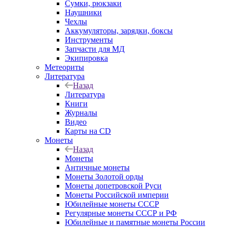
Сумки, рюкзаки
Наушники
Чехлы
Аккумуляторы, зарядки, боксы
Инструменты
Запчасти для МД
Экипировка
Метеориты
Литература
Назад
Литература
Книги
Журналы
Видео
Карты на CD
Монеты
Назад
Монеты
Античные монеты
Монеты Золотой орды
Монеты допетровской Руси
Монеты Российской империи
Юбилейные монеты СССР
Регулярные монеты СССР и РФ
Юбилейные и памятные монеты России