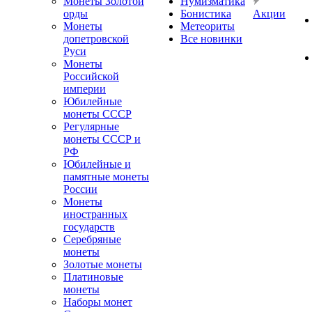
Монеты Золотой
Нумизматика
орды
Бонистика
Акции
Монеты
Метеориты
допетровской
Все новинки
Руси
Монеты
Российской
империи
Юбилейные
монеты СССР
Регулярные
монеты СССР и
РФ
Юбилейные и
памятные монеты
России
Монеты
иностранных
государств
Серебряные
монеты
Золотые монеты
Платиновые
монеты
Наборы монет