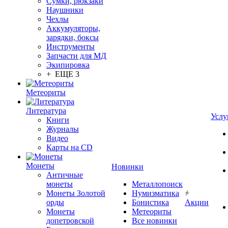
Сумки, рюкзаки
Наушники
Чехлы
Аккумуляторы,
зарядки, боксы
Инструменты
Запчасти для МД
Экипировка
+ ЕЩЕ 3
Метеориты
Литература
Услу
Книги
Журналы
Видео
Карты на CD
Монеты
Новинки
Античные
монеты
Металлопоиск
Монеты Золотой
Нумизматика
орды
Бонистика
Акции
Монеты
Метеориты
допетровской
Все новинки