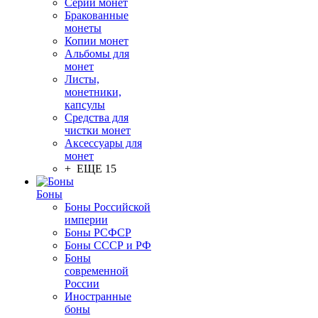
Серии монет
Бракованные
монеты
Копии монет
Альбомы для
монет
Листы,
монетники,
капсулы
Средства для
чистки монет
Аксессуары для
монет
+ ЕЩЕ 15
Боны
Боны Российской
империи
Боны РСФСР
Боны СССР и РФ
Боны
современной
России
Иностранные
боны