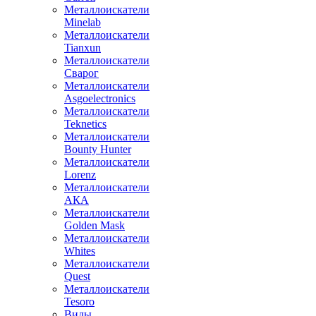
Металлоискатели
Minelab
Металлоискатели
Tianxun
Металлоискатели
Сварог
Металлоискатели
Asgoelectronics
Металлоискатели
Teknetics
Металлоискатели
Bounty Hunter
Металлоискатели
Lorenz
Металлоискатели
АКА
Металлоискатели
Golden Mask
Металлоискатели
Whites
Металлоискатели
Quest
Металлоискатели
Tesoro
Виды