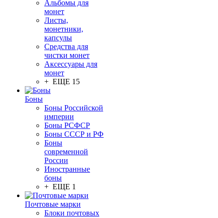
Альбомы для
монет
Листы,
монетники,
капсулы
Средства для
чистки монет
Аксессуары для
монет
+ ЕЩЕ 15
Боны
Боны Российской
империи
Боны РСФСР
Боны СССР и РФ
Боны
современной
России
Иностранные
боны
+ ЕЩЕ 1
Почтовые марки
Блоки почтовых