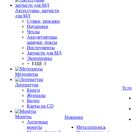
Аксессуары, запчасти
для МД
Сумки, рюкзаки
Наушники
Чехлы
Аккумуляторы,
зарядки, боксы
Инструменты
Запчасти для МД
Экипировка
+ ЕЩЕ 3
Метеориты
Литература
Услу
Книги
Журналы
Видео
Карты на CD
Монеты
Новинки
Античные
монеты
Металлопоиск