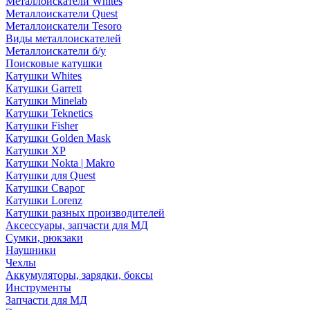
Металлоискатели Whites
Металлоискатели Quest
Металлоискатели Tesoro
Виды металлоискателей
Металлоискатели б/у
Поисковые катушки
Катушки Whites
Катушки Garrett
Катушки Minelab
Катушки Teknetics
Катушки Fisher
Катушки Golden Mask
Катушки XP
Катушки Nokta | Makro
Катушки для Quest
Катушки Сварог
Катушки Lorenz
Катушки разных производителей
Аксессуары, запчасти для МД
Сумки, рюкзаки
Наушники
Чехлы
Аккумуляторы, зарядки, боксы
Инструменты
Запчасти для МД