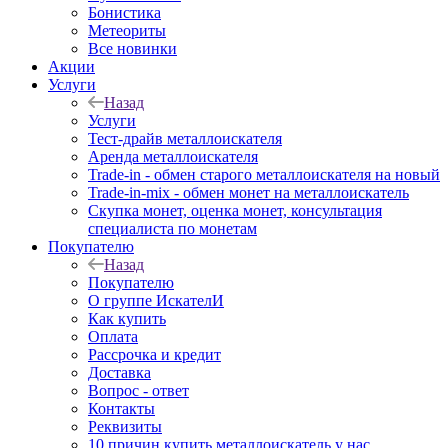
Бонистика
Метеориты
Все новинки
Акции
Услуги
Назад
Услуги
Тест-драйв металлоискателя
Аренда металлоискателя
Trade-in - обмен старого металлоискателя на новый
Trade-in-mix - обмен монет на металлоискатель
Скупка монет, оценка монет, консультация
специалиста по монетам
Покупателю
Назад
Покупателю
О группе ИскателИ
Как купить
Оплата
Рассрочка и кредит
Доставка
Вопрос - ответ
Контакты
Реквизиты
10 причин купить металлоискатель у нас