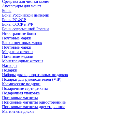
Средства для чистки монет
Аксессуары для монет
Боны
Боны Российской империи
Боны РСФСР
Боны СССР и РФ
Боны современной России
Иностранные боны
Почтовые марки
Блоки почтовых марок
Почтовые марки
Медали и жетоны
Памятные медали
Монетовидные жетоны
Награды
Подарки
Наборы для корпоративных подарков
Подарки для руководителей (VIP)
Космические подарки
Подарочные сертификаты
Подарочная упаковка
Поисковые магниты
Поисковые магниты односторонние
Поисковые магниты двухсторонние
Магнитные диски