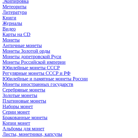
Экипировка
Метеориты
Литература
Книги
Журналы
Видео
Карты на CD
Монеты
Античные монеты
Монеты Золотой орды
Монеты допетровской Руси
Монеты Российской империи
Юбилейные монеты СССР
Регулярные монеты СССР и РФ
Юбилейные и памятные монеты России
Монеты иностранных государств
Серебряные монеты
Золотые монеты
Платиновые монеты
Наборы монет
Серии монет
Бракованные монеты
Копии монет
Альбомы для монет
Листы, монетники, капсулы