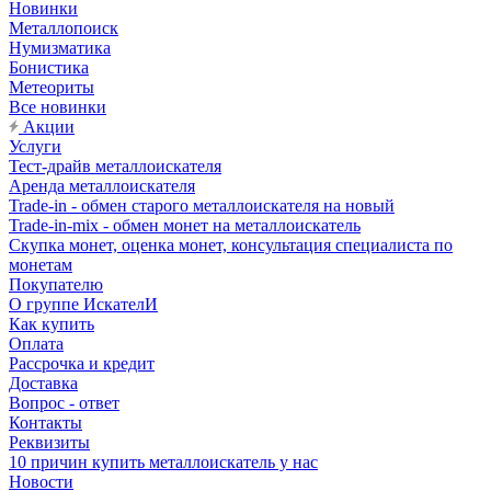
Новинки
Металлопоиск
Нумизматика
Бонистика
Метеориты
Все новинки
Акции
Услуги
Тест-драйв металлоискателя
Аренда металлоискателя
Trade-in - обмен старого металлоискателя на новый
Trade-in-mix - обмен монет на металлоискатель
Скупка монет, оценка монет, консультация специалиста по
монетам
Покупателю
О группе ИскателИ
Как купить
Оплата
Рассрочка и кредит
Доставка
Вопрос - ответ
Контакты
Реквизиты
10 причин купить металлоискатель у нас
Новости