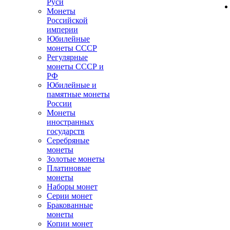
Руси
Монеты
Российской
империи
Юбилейные
монеты СССР
Регулярные
монеты СССР и
РФ
Юбилейные и
памятные монеты
России
Монеты
иностранных
государств
Серебряные
монеты
Золотые монеты
Платиновые
монеты
Наборы монет
Серии монет
Бракованные
монеты
Копии монет