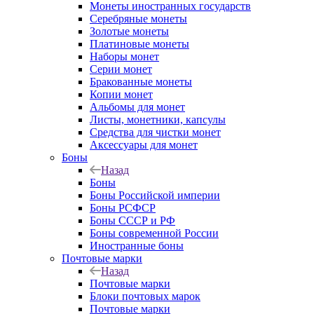
Монеты иностранных государств
Серебряные монеты
Золотые монеты
Платиновые монеты
Наборы монет
Серии монет
Бракованные монеты
Копии монет
Альбомы для монет
Листы, монетники, капсулы
Средства для чистки монет
Аксессуары для монет
Боны
Назад
Боны
Боны Российской империи
Боны РСФСР
Боны СССР и РФ
Боны современной России
Иностранные боны
Почтовые марки
Назад
Почтовые марки
Блоки почтовых марок
Почтовые марки