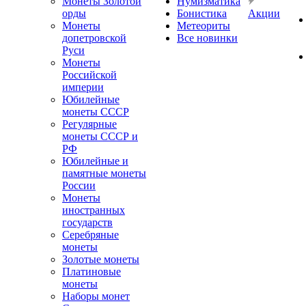
Монеты Золотой
Нумизматика
орды
Бонистика
Акции
Монеты
Метеориты
допетровской
Все новинки
Руси
Монеты
Российской
империи
Юбилейные
монеты СССР
Регулярные
монеты СССР и
РФ
Юбилейные и
памятные монеты
России
Монеты
иностранных
государств
Серебряные
монеты
Золотые монеты
Платиновые
монеты
Наборы монет