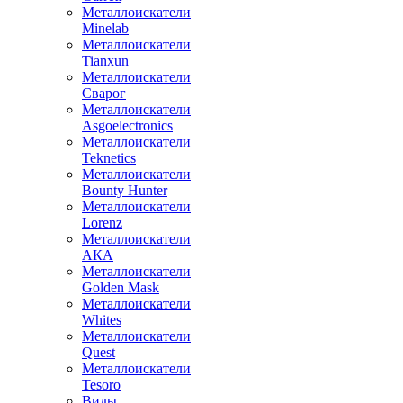
Металлоискатели
Minelab
Металлоискатели
Tianxun
Металлоискатели
Сварог
Металлоискатели
Asgoelectronics
Металлоискатели
Teknetics
Металлоискатели
Bounty Hunter
Металлоискатели
Lorenz
Металлоискатели
АКА
Металлоискатели
Golden Mask
Металлоискатели
Whites
Металлоискатели
Quest
Металлоискатели
Tesoro
Виды