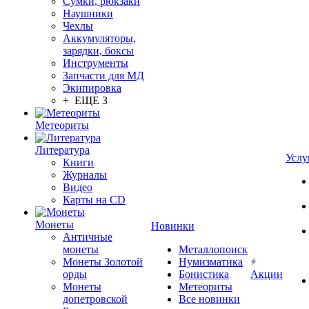
Сумки, рюкзаки
Наушники
Чехлы
Аккумуляторы,
зарядки, боксы
Инструменты
Запчасти для МД
Экипировка
+ ЕЩЕ 3
Метеориты
Литература
Услу
Книги
Журналы
Видео
Карты на CD
Монеты
Новинки
Античные
монеты
Металлопоиск
Монеты Золотой
Нумизматика
орды
Бонистика
Акции
Монеты
Метеориты
допетровской
Все новинки