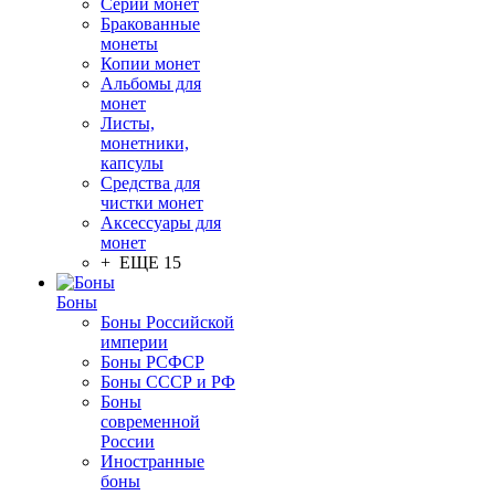
Серии монет
Бракованные
монеты
Копии монет
Альбомы для
монет
Листы,
монетники,
капсулы
Средства для
чистки монет
Аксессуары для
монет
+ ЕЩЕ 15
Боны
Боны Российской
империи
Боны РСФСР
Боны СССР и РФ
Боны
современной
России
Иностранные
боны