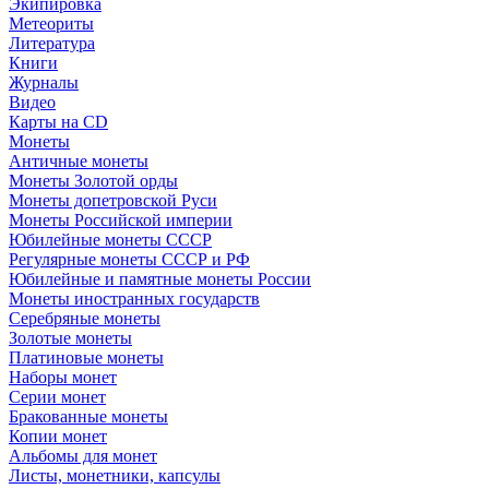
Экипировка
Метеориты
Литература
Книги
Журналы
Видео
Карты на CD
Монеты
Античные монеты
Монеты Золотой орды
Монеты допетровской Руси
Монеты Российской империи
Юбилейные монеты СССР
Регулярные монеты СССР и РФ
Юбилейные и памятные монеты России
Монеты иностранных государств
Серебряные монеты
Золотые монеты
Платиновые монеты
Наборы монет
Серии монет
Бракованные монеты
Копии монет
Альбомы для монет
Листы, монетники, капсулы