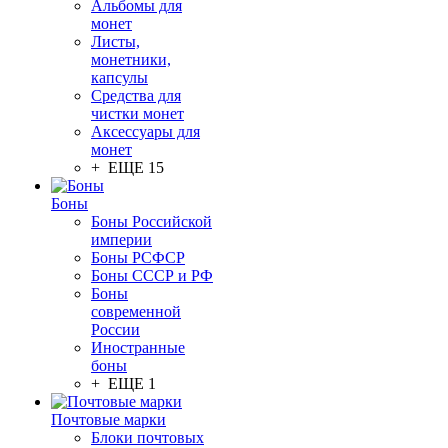
Альбомы для
монет
Листы,
монетники,
капсулы
Средства для
чистки монет
Аксессуары для
монет
+ ЕЩЕ 15
Боны
Боны Российской
империи
Боны РСФСР
Боны СССР и РФ
Боны
современной
России
Иностранные
боны
+ ЕЩЕ 1
Почтовые марки
Блоки почтовых