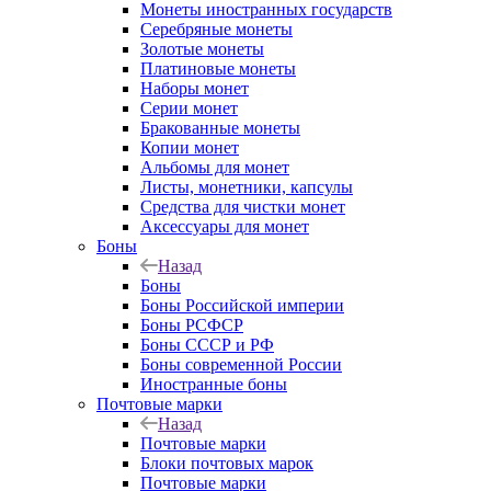
Монеты иностранных государств
Серебряные монеты
Золотые монеты
Платиновые монеты
Наборы монет
Серии монет
Бракованные монеты
Копии монет
Альбомы для монет
Листы, монетники, капсулы
Средства для чистки монет
Аксессуары для монет
Боны
Назад
Боны
Боны Российской империи
Боны РСФСР
Боны СССР и РФ
Боны современной России
Иностранные боны
Почтовые марки
Назад
Почтовые марки
Блоки почтовых марок
Почтовые марки