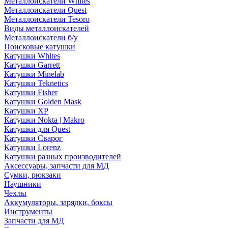
Металлоискатели Whites
Металлоискатели Quest
Металлоискатели Tesoro
Виды металлоискателей
Металлоискатели б/у
Поисковые катушки
Катушки Whites
Катушки Garrett
Катушки Minelab
Катушки Teknetics
Катушки Fisher
Катушки Golden Mask
Катушки XP
Катушки Nokta | Makro
Катушки для Quest
Катушки Сварог
Катушки Lorenz
Катушки разных производителей
Аксессуары, запчасти для МД
Сумки, рюкзаки
Наушники
Чехлы
Аккумуляторы, зарядки, боксы
Инструменты
Запчасти для МД