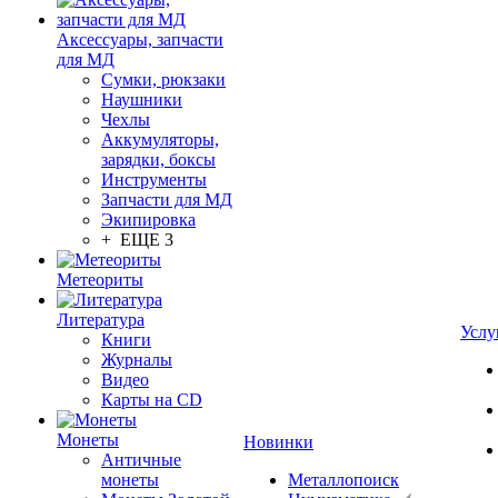
Аксессуары, запчасти
для МД
Сумки, рюкзаки
Наушники
Чехлы
Аккумуляторы,
зарядки, боксы
Инструменты
Запчасти для МД
Экипировка
+ ЕЩЕ 3
Метеориты
Литература
Услу
Книги
Журналы
Видео
Карты на CD
Монеты
Новинки
Античные
монеты
Металлопоиск