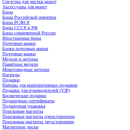
Средства для чистки монет
Аксессуары для монет
Боны
Боны Российской империи
Боны РСФСР
Боны СССР и РФ
Боны современной России
Иностранные боны
Почтовые марки
Блоки почтовых марок
Почтовые марки
Медали и жетоны
Памятные медали
Монетовидные жетоны
Награды
Подарки
Наборы для корпоративных подарков
Подарки для руководителей (VIP)
Космические подарки
Подарочные сертификаты
Подарочная упаковка
Поисковые магниты
Поисковые магниты односторонние
Поисковые магниты двухсторонние
Магнитные диски