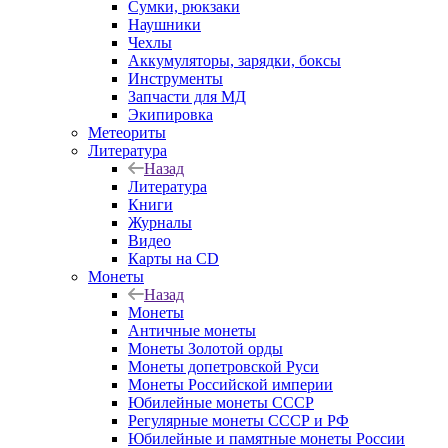
Сумки, рюкзаки
Наушники
Чехлы
Аккумуляторы, зарядки, боксы
Инструменты
Запчасти для МД
Экипировка
Метеориты
Литература
Назад
Литература
Книги
Журналы
Видео
Карты на CD
Монеты
Назад
Монеты
Античные монеты
Монеты Золотой орды
Монеты допетровской Руси
Монеты Российской империи
Юбилейные монеты СССР
Регулярные монеты СССР и РФ
Юбилейные и памятные монеты России