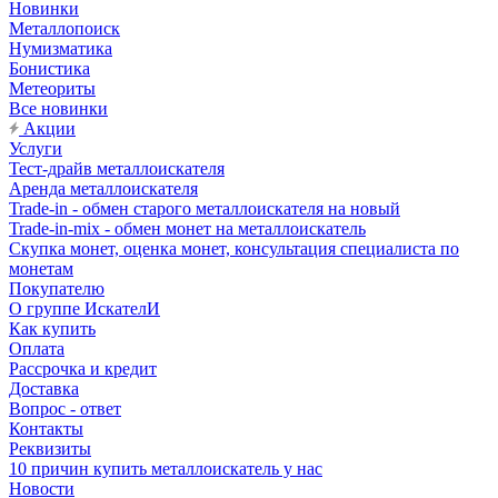
Новинки
Металлопоиск
Нумизматика
Бонистика
Метеориты
Все новинки
Акции
Услуги
Тест-драйв металлоискателя
Аренда металлоискателя
Trade-in - обмен старого металлоискателя на новый
Trade-in-mix - обмен монет на металлоискатель
Скупка монет, оценка монет, консультация специалиста по
монетам
Покупателю
О группе ИскателИ
Как купить
Оплата
Рассрочка и кредит
Доставка
Вопрос - ответ
Контакты
Реквизиты
10 причин купить металлоискатель у нас
Новости