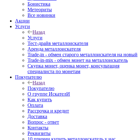
Бонистика
Метеориты
Все новинки
Акции
Услуги
Назад
Услуги
Тест-драйв металлоискателя
Аренда металлоискателя
Trade-in - обмен старого металлоискателя на новый
Trade-in-mix - обмен монет на металлоискатель
Скупка монет, оценка монет, консультация
специалиста по монетам
Покупателю
Назад
Покупателю
О группе ИскателИ
Как купить
Оплата
Рассрочка и кредит
Доставка
Вопрос - ответ
Контакты
Реквизиты
10 причин купить металлоискатель у нас