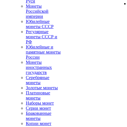
Руси
Монеты
Российской
империи
Юбилейные
монеты СССР
Регулярные
монеты СССР и
РФ
Юбилейные и
памятные монеты
России
Монеты
иностранных
государств
Серебряные
монеты
Золотые монеты
Платиновые
монеты
Наборы монет
Серии монет
Бракованные
монеты
Копии монет